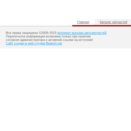
Главная
Каталог запчастей
Все права защищены ©2009-2015
интернет магазин автозапчастей
Перепечатка информации возможна только при наличии
согласия администратора и активной ссылки на источник!
Сайт создан в web-студии Beatom.net