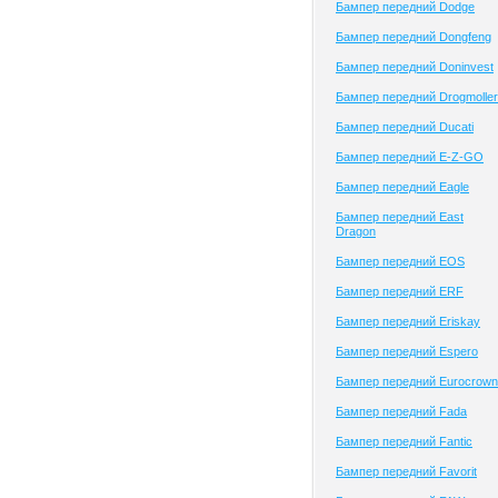
Бампер передний Dodge
Бампер передний Dongfeng
Бампер передний Doninvest
Бампер передний Drogmoller
Бампер передний Ducati
Бампер передний E-Z-GO
Бампер передний Eagle
Бампер передний East
Dragon
Бампер передний EOS
Бампер передний ERF
Бампер передний Eriskay
Бампер передний Espero
Бампер передний Eurocrown
Бампер передний Fada
Бампер передний Fantic
Бампер передний Favorit