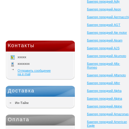
Бампер передний Adly
Бампер передний Aeon
Бампер передний Aermacchi
Бампер передний AGT
Бампер передний Aie motor
Бампер передний Aixam
Контакты
Бампер передний AJS
Бампер передний Akumoto
xxxxx
xxxxxxx
Бампер передний Alfa-
Romeo
Отправить сообщение
на e-mail
Бампер передний Alfamoto
Бампер передний Alfer
Доставка
Бампер передний Alpha
Бампер передний Alpina
Ин-Тайм
Бампер передний Alpine
Бампер передний Amazonas
Оплата
Бампер передний American
Eagle