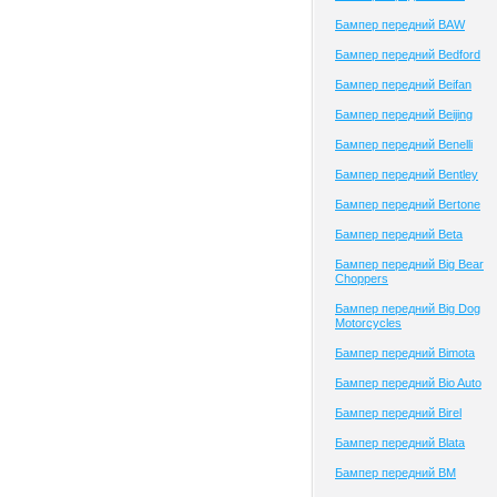
Бампер передний BAW
Бампер передний Bedford
Бампер передний Beifan
Бампер передний Beijing
Бампер передний Benelli
Бампер передний Bentley
Бампер передний Bertone
Бампер передний Beta
Бампер передний Big Bear
Choppers
Бампер передний Big Dog
Motorcycles
Бампер передний Bimota
Бампер передний Bio Auto
Бампер передний Birel
Бампер передний Blata
Бампер передний BM