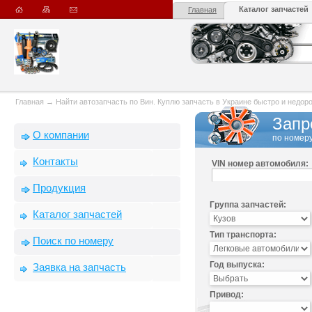
Каталог запчастей
Главная
Главная
→
Найти автозапчасть по Вин. Куплю запчасть в Украине быстро и недорого
Запр
О компании
по номеру
Контакты
VIN номер автомобиля:
Продукция
Группа запчастей:
Каталог запчастей
Тип транспорта:
Поиск по номеру
Год выпуска:
Заявка на запчасть
Привод: