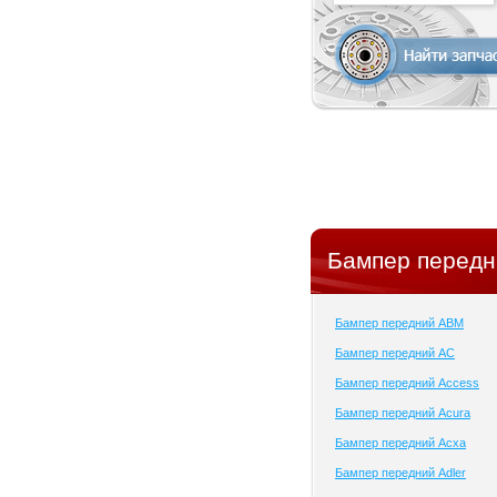
Бампер передн
Бампер передний ABM
Бампер передний AC
Бампер передний Access
Бампер передний Acura
Бампер передний Acxa
Бампер передний Adler