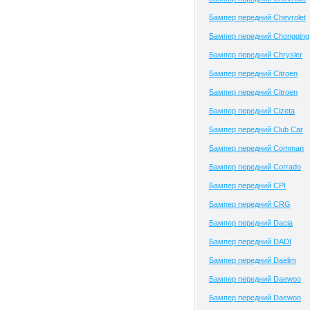
Бампер передний Chevrolet
Бампер передний Chongqing
Бампер передний Chrysler
Бампер передний Citroen
Бампер передний Citroen
Бампер передний Cizeta
Бампер передний Club Сar
Бампер передний Comman
Бампер передний Corrado
Бампер передний CPI
Бампер передний CRG
Бампер передний Dacia
Бампер передний DADI
Бампер передний Daelim
Бампер передний Daewoo
Бампер передний Daewoo