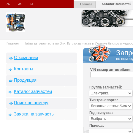
Каталог запчастей
Главная
Главная
→
Найти автозапчасть по Вин. Куплю запчасть в Украине быстро и недорого
Запр
О компании
по номеру
Контакты
VIN номер автомобиля:
Продукция
Группа запчастей:
Каталог запчастей
Тип транспорта:
Поиск по номеру
Год выпуска:
Заявка на запчасть
Привод: