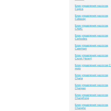
Блок управления насосом
Cagiva
Блок управления насосом
Callaway
Блок управления насосом
CAMC
Блок управления насосом
Carbodies
Блок управления насосом
Caterham
Блок управления насосом
Cezet (Чезет)
Блок управления насосом C
moto
Блок управления насосом
Chana
Блок управления насосом
Changan
Блок управления насосом
ChangFeng
Блок управления насосом
Changhe