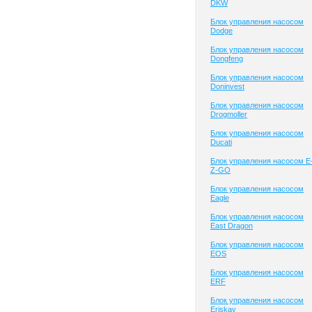
DKW
Блок управления насосом
Dodge
Блок управления насосом
Dongfeng
Блок управления насосом
Doninvest
Блок управления насосом
Drogmoller
Блок управления насосом
Ducati
Блок управления насосом E
Z-GO
Блок управления насосом
Eagle
Блок управления насосом
East Dragon
Блок управления насосом
EOS
Блок управления насосом
ERF
Блок управления насосом
Eriskay