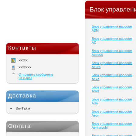
Блок управлен
Блок управления насосом
ABM
Блок управления насосом
AC
Контакты
Блок управления насосом
Access
xxxxx
Блок управления насосом
Acura
xxxxxxx
Отправить сообщение
Блок управления насосом
на e-mail
Acxa
Блок управления насосом
Adler
Доставка
Блок управления насосом
Adly
Ин-Тайм
Блок управления насосом
Aeon
Блок управления насосом
Оплата
Aermacchi
Блок управления насосом