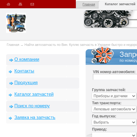
Каталог запчастей
Главная
Главная
→
Найти автозапчасть по Вин. Куплю запчасть в Украине быстро и недорого
Запр
О компании
по номеру
Контакты
VIN номер автомобиля:
Продукция
Группа запчастей:
Каталог запчастей
Тип транспорта:
Поиск по номеру
Год выпуска:
Заявка на запчасть
Привод: