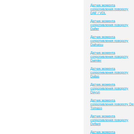
Датчик момента
сопротивления повороту
DAF / VDL
Датчик момента
сопротивления повороту
Dafier
Датчик момента
сопротивления повороту
Daihatsu
Датчик момента
сопротивления повороту
Daimler
Датчик момента
сопротивления повороту
Dallas
Датчик момента
сопротивления повороту
Dayun
Датчик момента
сопротивления повороту De
Tomaso
Датчик момента
сопротивления повороту
Defiant
Датчик момента