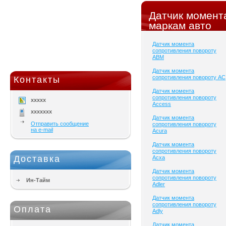
Датчик момент
маркам авто
Датчик момента
сопротивления повороту
ABM
Датчик момента
сопротивления повороту AC
Контакты
Датчик момента
сопротивления повороту
xxxxx
Access
xxxxxxx
Датчик момента
Отправить сообщение
сопротивления повороту
на e-mail
Acura
Датчик момента
сопротивления повороту
Доставка
Acxa
Датчик момента
сопротивления повороту
Ин-Тайм
Adler
Датчик момента
сопротивления повороту
Оплата
Adly
Датчик момента