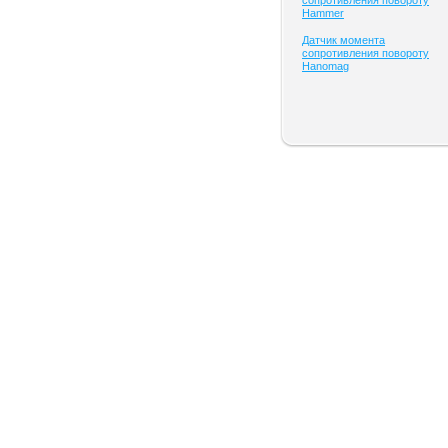
сопротивления повороту
Hammer
Датчик момента
сопротивления повороту
Hanomag