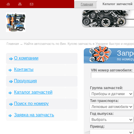
Каталог запчастей
Главная
Главная
→
Найти автозапчасть по Вин. Куплю запчасть в Украине быстро и недорого
Запр
О компании
по номеру
Контакты
VIN номер автомобиля:
Продукция
Группа запчастей:
Каталог запчастей
Тип транспорта:
Поиск по номеру
Год выпуска:
Заявка на запчасть
Привод: