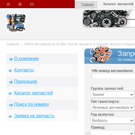
Каталог запчастей
Главная
Главная
→
Найти автозапчасть по Вин. Куплю запчасть в Украине быстро и недорого
Запр
О компании
по номеру
Контакты
VIN номер автомобиля:
Продукция
Группа запчастей:
Каталог запчастей
Тип транспорта:
Поиск по номеру
Год выпуска:
Заявка на запчасть
Привод: