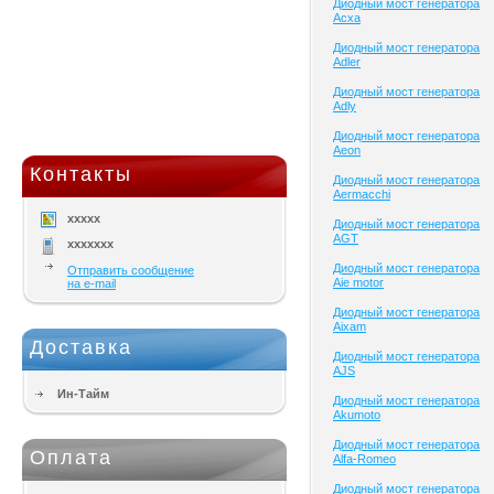
Диодный мост генератора
Acxa
Диодный мост генератора
Adler
Диодный мост генератора
Adly
Диодный мост генератора
Aeon
Контакты
Диодный мост генератора
Aermacchi
xxxxx
Диодный мост генератора
AGT
xxxxxxx
Диодный мост генератора
Отправить сообщение
Aie motor
на e-mail
Диодный мост генератора
Aixam
Доставка
Диодный мост генератора
AJS
Ин-Тайм
Диодный мост генератора
Akumoto
Диодный мост генератора
Оплата
Alfa-Romeo
Диодный мост генератора