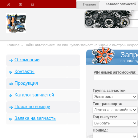
Каталог запчастей
Главная
Главная
→
Найти автозапчасть по Вин. Куплю запчасть в Украине быстро и недорого
Запр
О компании
по номеру
Контакты
VIN номер автомобиля:
Продукция
Группа запчастей:
Каталог запчастей
Тип транспорта:
Поиск по номеру
Год выпуска:
Заявка на запчасть
Привод: