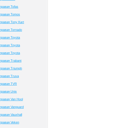
правая Tofas
 правая Tomos
правая Tony Kart
правая Tornado
правая Toyota
правая Toyota
правая Toyota
правая Trabant
правая Triumph
правая Truva
 правая TVR
правая Unix
правая Van Hool
правая Vanguard
правая Vauxhall
правая Veken