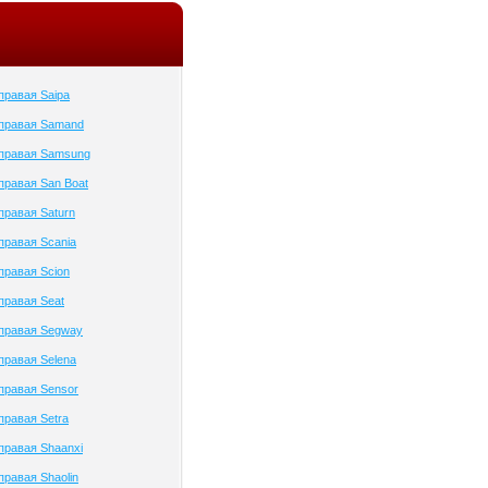
правая Saipa
 правая Samand
 правая Samsung
правая San Boat
правая Saturn
правая Scania
правая Scion
правая Seat
 правая Segway
правая Selena
правая Sensor
правая Setra
правая Shaanxi
правая Shaolin