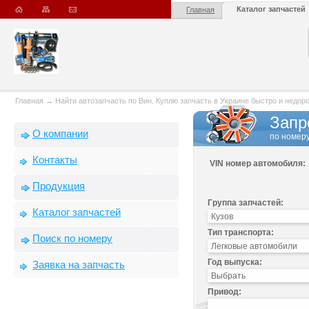
Каталог запчастей
Главная
Главная
→
Найти автозапчасть по Вин. Куплю запчасть в Украине быстро и недорого
Запр
О компании
по номеру
Контакты
VIN номер автомобиля:
Продукция
Группа запчастей:
Каталог запчастей
Тип транспорта:
Поиск по номеру
Год выпуска:
Заявка на запчасть
Привод: