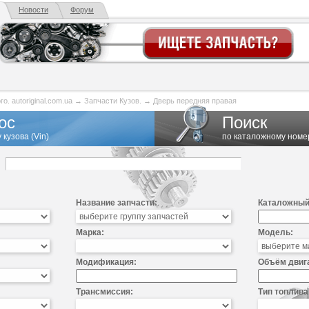
Новости
Форум
. autoriginal.com.ua
→
Запчасти Кузов.
→
Дверь передняя правая
ос
Поиск
 кузова (Vin)
по каталожному номе
Название запчасти:
Каталожный
Марка:
Модель:
Модификация:
Объём двиг
Трансмиссия:
Тип топлива