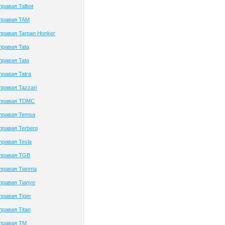
правая Talbot
 правая TAM
правая Tarpan Honker
правая Tata
правая Tata
правая Tatra
правая Tazzari
 правая TDMC
 правая Temsa
правая Terberg
правая Tesla
 правая TGB
правая Tianma
правая Tianye
правая Tiger
правая Titan
 правая TM