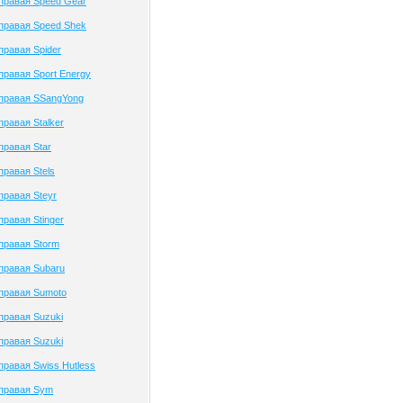
правая Speed Gear
правая Speed Shek
правая Spider
правая Sport Energy
 правая SSangYong
правая Stalker
правая Star
правая Stels
правая Steyr
правая Stinger
правая Storm
правая Subaru
правая Sumoto
правая Suzuki
правая Suzuki
правая Swiss Hutless
 правая Sym