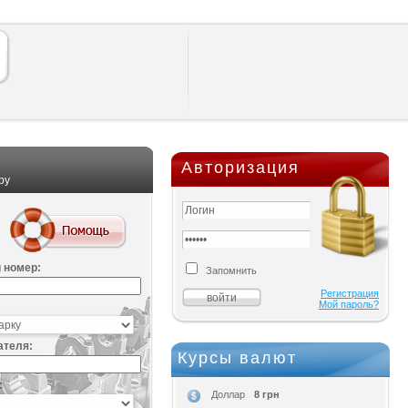
Авторизация
ру
 номер:
Запомнить
Регистрация
Мой пароль?
ателя:
Курсы валют
:
8 грн
Доллар