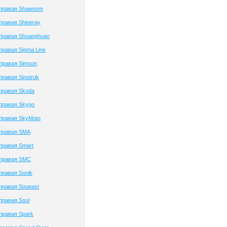
 правая Shawoom
правая Shineray
правая Shuanghuan
правая Sigma Line
правая Simson
правая Sinotruk
правая Skoda
правая Skygo
правая SkyMoto
 правая SMA
правая Smart
 правая SMC
правая Sonik
правая Soueast
правая Soul
правая Spark