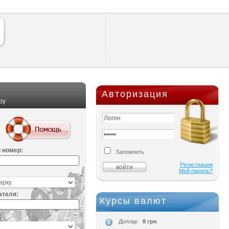
Авторизация
ру
 номер:
Запомнить
Регистрация
Мой пароль?
ателя:
Курсы валют
:
8 грн
Доллар