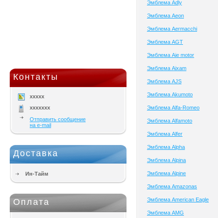
Эмблема Adly
Эмблема Aeon
Эмблема Aermacchi
Эмблема AGT
Эмблема Aie motor
Эмблема Aixam
Контакты
Эмблема AJS
Эмблема Akumoto
xxxxx
xxxxxxx
Эмблема Alfa-Romeo
Отправить сообщение
Эмблема Alfamoto
на e-mail
Эмблема Alfer
Эмблема Alpha
Доставка
Эмблема Alpina
Эмблема Alpine
Ин-Тайм
Эмблема Amazonas
Эмблема American Eagle
Оплата
Эмблема AMG