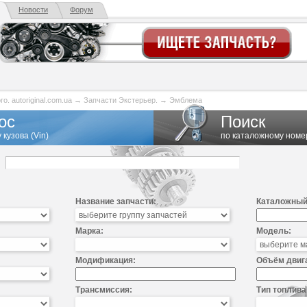
Новости
Форум
. autoriginal.com.ua
→
Запчасти Экстерьер.
→
Эмблема
ос
Поиск
 кузова (Vin)
по каталожному номе
Название запчасти:
Каталожный
Марка:
Модель:
Модификация:
Объём двиг
Трансмиссия:
Тип топлива