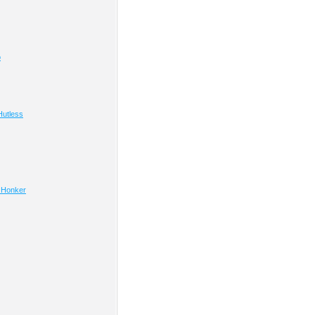
o
utless
 Honker