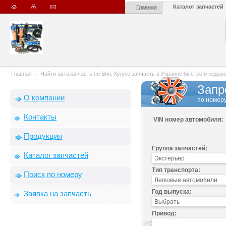
Каталог запчастей
Главная
Главная
→
Найти автозапчасть по Вин. Куплю запчасть в Украине быстро и недорого
Запр
О компании
по номеру
Контакты
VIN номер автомобиля:
Продукция
Группа запчастей:
Каталог запчастей
Тип транспорта:
Поиск по номеру
Год выпуска:
Заявка на запчасть
Привод: