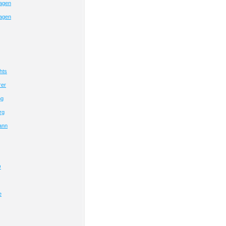
agen
agen
hts
er
ng
rg
ann
O
e