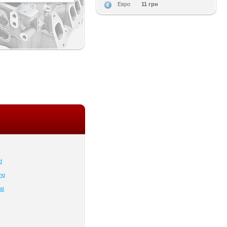
11 грн
Евро
d
ng
at