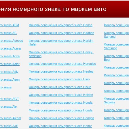
ния номерного знака по маркам авто
го знака ABM
Фонарь освещения номерного знака Hansa
Фонарь освещени
о знака AC
Фонарь освещения номерного знака Haobon
Фонарь освещен
Samand
о знака Access
Фонарь освещения номерного знака Harbin-
Hafei
Фонарь освещен
Samsung
о знака Acura
Фонарь освещения номерного знака Harley-
davidson
Фонарь освещени
о знака Acxa
Boat
Фонарь освещения номерного знака Hercules
о знака Adler
Фонарь освещени
Фонарь освещения номерного знака Heuliez
о знака Adly
Фонарь освещени
Фонарь освещения номерного знака Hino
о знака Aeon
Фонарь освещени
Фонарь освещения номерного знака Hisun
о знака
Фонарь освещени
Фонарь освещения номерного знака Holden
Фонарь освещен
го знака AGT
Segway
Фонарь освещения номерного знака Honda
о знака Aie
Фонарь освещени
Фонарь освещения номерного знака Honda
Фонарь освещени
о знака Aixam
Фонарь освещения номерного знака Hongda
Фонарь освещени
о знака AJS
Фонарь освещения номерного знака Honor