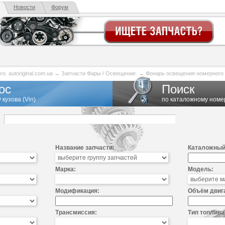
Новости
Форум
. autoriginal.com.ua
→
Запчасти Фары / Освещение.
→
Фонарь освещения номерного 
ос
Поиск
 кузова (Vin)
по каталожному номе
Название запчасти:
Каталожный
Марка:
Модель:
Модификация:
Объём двиг
Трансмиссия:
Тип топлива