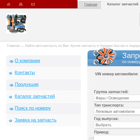
Каталог запчастей
Главная
Главная
→
Найти автозапчасть по Вин. Куплю запчасть в Украине быстро и недорого
Запр
О компании
по номеру
Контакты
VIN номер автомобиля:
Продукция
Группа запчастей:
Каталог запчастей
Тип транспорта:
Поиск по номеру
Год выпуска:
Заявка на запчасть
Привод: