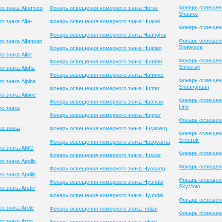
Фонарь освещен
о знака Akumoto
Фонарь освещения номерного знака Horse
Shaanxi
 знака Alfa-
Фонарь освещения номерного знака Huabei
Фонарь освещени
Фонарь освещения номерного знака Huanghai
Фонарь освещен
о знака Alfamoto
Shawoom
Фонарь освещения номерного знака Huatian
 знака Alfer
Фонарь освещен
Фонарь освещения номерного знака Humber
Shineray
о знака Alpha
Фонарь освещения номерного знака Hummer
Фонарь освещен
 знака Alpina
Shuanghuan
Фонарь освещения номерного знака Hunter
 знака Alpine
Фонарь освещени
Фонарь освещения номерного знака Huoniao
Line
о знака
Фонарь освещения номерного знака Hupper
Фонарь освещени
о знака
Фонарь освещения номерного знака Husaberg
Фонарь освещен
Sinotruk
Фонарь освещения номерного знака Husqvarna
го знака AMG
Фонарь освещени
Фонарь освещения номерного знака Hussar
 знака Apollo
Фонарь освещени
Фонарь освещения номерного знака Hyosung
 знака Aprilia
Фонарь освещен
Фонарь освещения номерного знака Hyundai
SkyMoto
 знака Arctic
Фонарь освещения номерного знака Hyundai
Фонарь освещен
о знака Ardie
Фонарь освещения номерного знака Indian
Фонарь освещени
о знака Argo