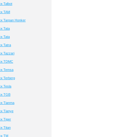
к Talbot
ск TAM
к Tarpan Honker
к Tata
к Tata
к Tatra
к Tazzari
ск TDMC
ск Temsa
к Terberg
к Tesla
ск TGB
ск Tianma
к Tianye
к Tiger
к Titan
ск TM