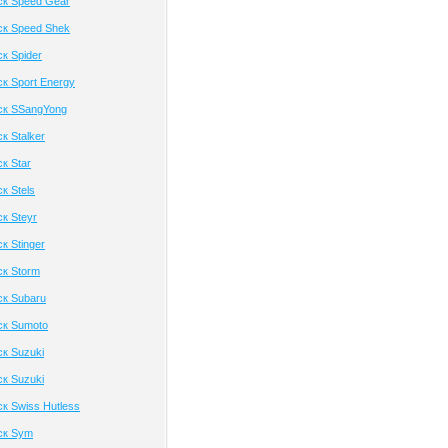
ск Speed Gear
ск Speed Shek
к Spider
к Sport Energy
ск SSangYong
к Stalker
к Star
к Stels
к Steyr
к Stinger
к Storm
к Subaru
ск Sumoto
к Suzuki
к Suzuki
к Swiss Hutless
ск Sym