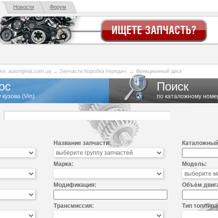
Новости
Форум
. autoriginal.com.ua
→
Запчасти Коробка передач.
→
Фрикционный диск
ос
Поиск
 кузова (Vin)
по каталожному номе
Название запчасти:
Каталожный
Марка:
Модель:
Модификация:
Объём двиг
Трансмиссия:
Тип топлива