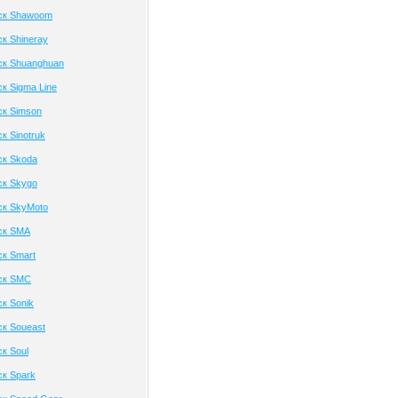
ск Shawoom
к Shineray
ск Shuanghuan
к Sigma Line
ск Simson
к Sinotruk
ск Skoda
ск Skygo
ск SkyMoto
ск SMA
к Smart
ск SMC
к Sonik
к Soueast
к Soul
к Spark