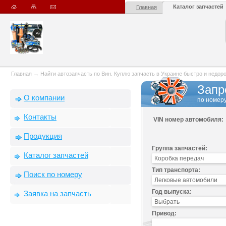
Каталог запчастей
Главная
Главная
→
Найти автозапчасть по Вин. Куплю запчасть в Украине быстро и недорого
Запр
О компании
по номеру
Контакты
VIN номер автомобиля:
Продукция
Группа запчастей:
Каталог запчастей
Тип транспорта:
Поиск по номеру
Год выпуска:
Заявка на запчасть
Привод: