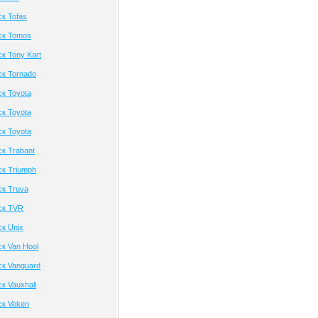
к Tofas
ск Tomos
к Tony Kart
к Tornado
к Toyota
к Toyota
к Toyota
к Trabant
к Triumph
к Truva
ск TVR
к Unix
к Van Hool
к Vanguard
к Vauxhall
ск Veken