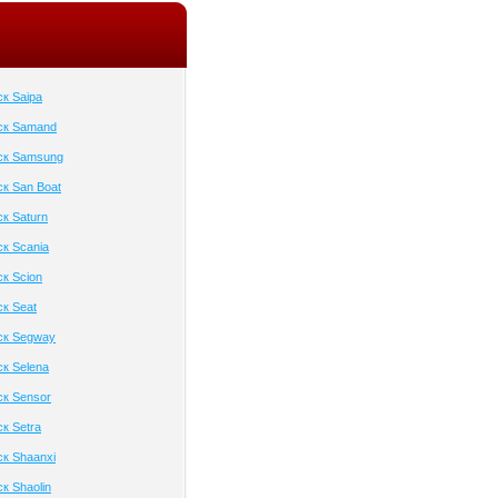
к Saipa
ск Samand
ск Samsung
к San Boat
к Saturn
к Scania
к Scion
к Seat
ск Segway
к Selena
к Sensor
к Setra
к Shaanxi
к Shaolin