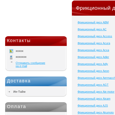
Фрикционный д
Фрикционный диск ABM
Фрикционный диск AC
Фрикционный диск Access
Контакты
Фрикционный диск Acura
Фрикционный диск Acxa
xxxxx
xxxxxxx
Фрикционный диск Adler
Отправить сообщение
Фрикционный диск Adly
на e-mail
Фрикционный диск Aeon
Фрикционный диск Aermacch
Доставка
Фрикционный диск AGT
Ин-Тайм
Фрикционный диск Aie motor
Фрикционный диск Aixam
Оплата
Фрикционный диск AJS
Фрикционный диск Akumoto