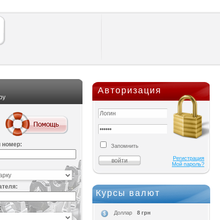
Авторизация
ру
 номер:
Запомнить
Регистрация
Мой пароль?
ателя:
Курсы валют
:
8 грн
Доллар