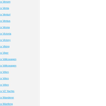
ск Venom
к Venta
к Venturi
к Ventus
ск Vespa
 Victoria
к Victory
к Viking
к Viper
к Volkswagen
к Volkswagen
к Volvo
к Volvo
к Volvo
к VZ Yachts
ск Wanderer
ск Wanfeng