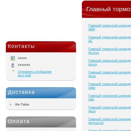
Главный тормо
Главный тормозной цилиндр
ABM
Главный тормозной цилиндр
AC
Контакты
Главный тормозной цилиндр
Access
xxxxx
Главный тормозной цилиндр
Acura
xxxxxxx
Отправить сообщение
Главный тормозной цилиндр
на e-mail
Acxa
Главный тормозной цилиндр
Adler
Доставка
Главный тормозной цилиндр
Adly
Ин-Тайм
Главный тормозной цилиндр
Aeon
Главный тормозной цилиндр
Оплата
Aermacchi
Главный тормозной цилиндр