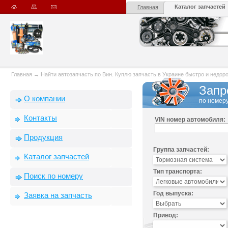
Каталог запчастей
Главная
Главная
→
Найти автозапчасть по Вин. Куплю запчасть в Украине быстро и недорого
Запр
О компании
по номеру
Контакты
VIN номер автомобиля:
Продукция
Группа запчастей:
Каталог запчастей
Тип транспорта:
Поиск по номеру
Год выпуска:
Заявка на запчасть
Привод: