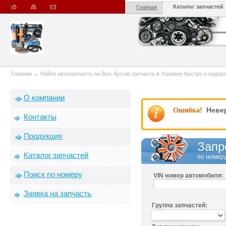
Каталог запчастей
Главная
Главная
→
Найти автозапчасть по Вин. Куплю запчасть в Украине быстро и недорого
О компании
Невер
Ошибка!
Контакты
Продукция
Запр
Каталог запчастей
по номеру
Поиск по номеру
VIN номер автомобиля:
Заявка на запчасть
Группа запчастей: