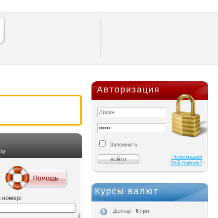
Авторизация
Запомнить
ру
Регистрация
Мой пароль?
Курсы валют
 номер:
8 грн
Доллар