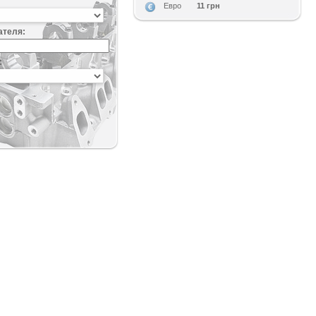
11 грн
Евро
ателя:
: