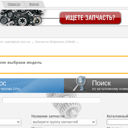
Новости
Форум
. autoriginal.com.ua
→
Запчасти Инфинити (Infiniti)
→
но выбрана модель
ос
Поиск
 кузова (Vin)
по каталожному номе
Название запчасти:
Каталожный