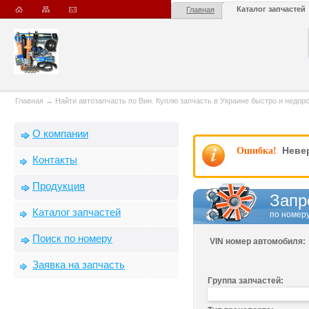
Каталог запчастей
Главная
Главная
→
Найти автозапчасть по Вин. Куплю запчасть в Украине быстро и недорого
О компании
Невер
Ошибка!
Контакты
Продукция
Запр
Каталог запчастей
по номеру
Поиск по номеру
VIN номер автомобиля:
Заявка на запчасть
Группа запчастей: