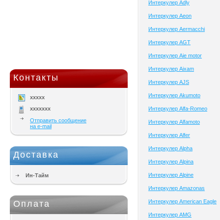
Интеркулер Adly
Интеркулер Aeon
Интеркулер Aermacchi
Интеркулер AGT
Интеркулер Aie motor
Интеркулер Aixam
Контакты
Интеркулер AJS
Интеркулер Akumoto
xxxxx
xxxxxxx
Интеркулер Alfa-Romeo
Отправить сообщение
Интеркулер Alfamoto
на e-mail
Интеркулер Alfer
Интеркулер Alpha
Доставка
Интеркулер Alpina
Интеркулер Alpine
Ин-Тайм
Интеркулер Amazonas
Интеркулер American Eagle
Оплата
Интеркулер AMG