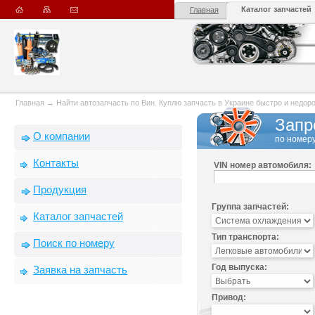
Каталог запчастей
Главная
Главная
→
Найти автозапчасть по Вин. Куплю запчасть в Украине быстро и недорого
Запр
О компании
по номеру
Контакты
VIN номер автомобиля:
Продукция
Группа запчастей:
Каталог запчастей
Тип транспорта:
Поиск по номеру
Год выпуска:
Заявка на запчасть
Привод: