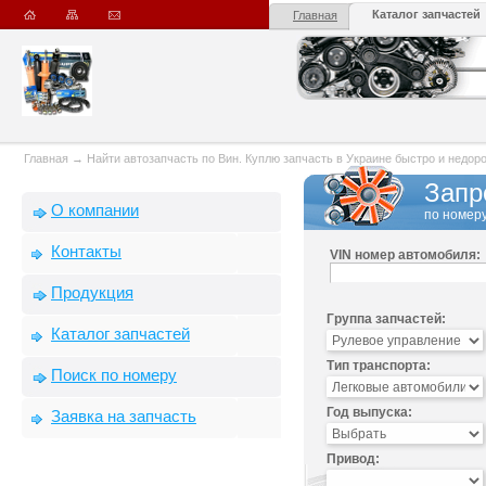
Каталог запчастей
Главная
Главная
→
Найти автозапчасть по Вин. Куплю запчасть в Украине быстро и недорого
Запр
О компании
по номеру
Контакты
VIN номер автомобиля:
Продукция
Группа запчастей:
Каталог запчастей
Тип транспорта:
Поиск по номеру
Год выпуска:
Заявка на запчасть
Привод: