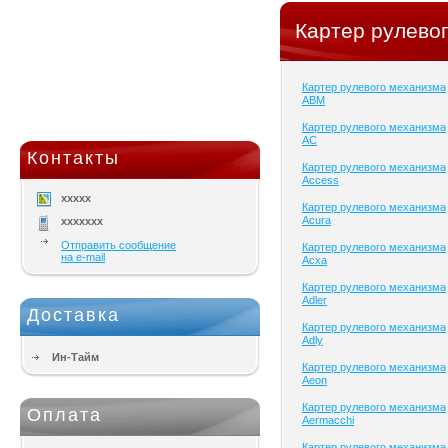
Картер рулево
Картер рулевого механизма
ABM
Картер рулевого механизма
AC
Контакты
Картер рулевого механизма
Access
xxxxx
Картер рулевого механизма
Acura
xxxxxxx
Отправить сообщение
Картер рулевого механизма
на e-mail
Acxa
Картер рулевого механизма
Adler
Доставка
Картер рулевого механизма
Adly
Ин-Тайм
Картер рулевого механизма
Aeon
Картер рулевого механизма
Оплата
Aermacchi
Картер рулевого механизма