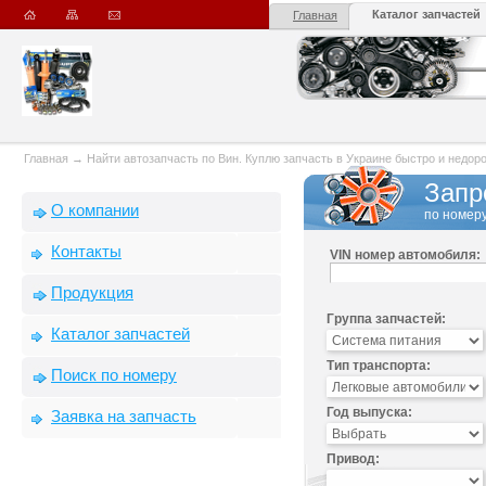
Каталог запчастей
Главная
Главная
→
Найти автозапчасть по Вин. Куплю запчасть в Украине быстро и недорого
Запр
О компании
по номеру
Контакты
VIN номер автомобиля:
Продукция
Группа запчастей:
Каталог запчастей
Тип транспорта:
Поиск по номеру
Год выпуска:
Заявка на запчасть
Привод: