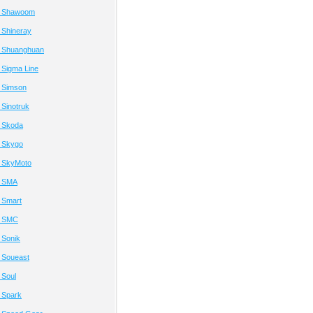
й Shawoom
 Shineray
 Shuanghuan
 Sigma Line
 Simson
Sinotruk
 Skoda
 Skygo
 SkyMoto
й SMA
 Smart
й SMC
 Sonik
 Soueast
 Soul
 Spark