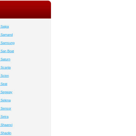
 Saipa
й Samand
й Samsung
 San Boat
 Saturn
 Scania
 Scion
 Seat
й Segway
 Selena
 Sensor
 Setra
 Shaanxi
Shaolin