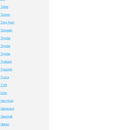
 Tofas
й Tomos
 Tony Kart
 Tornado
 Toyota
 Toyota
 Toyota
 Trabant
 Triumph
 Truva
й TVR
 Unix
 Van Hool
 Vanguard
Vauxhall
 Veken