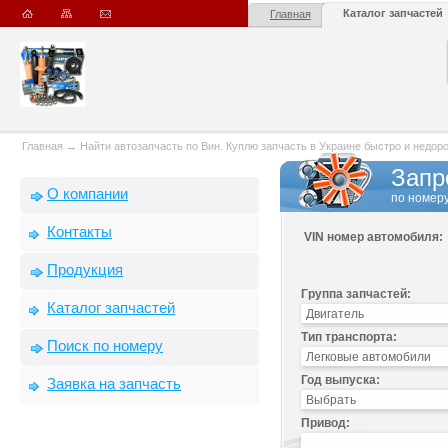
Каталог запчастей
Главная
Главная
→
Найти автозапчасть по Вин. Куплю запчасть в Украине быстро и недорого
Запр
О компании
по номеру
Контакты
VIN номер автомобиля:
Продукция
Группа запчастей:
Каталог запчастей
Тип транспорта:
Поиск по номеру
Год выпуска:
Заявка на запчасть
Привод: