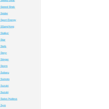
 Speed Gear
 Speed Shek
 Spider
 Sport Energy
 SSangYong
Stalker
 Star
Stels
 Steyr
Stinger
 Storm
 Subaru
 Sumoto
 Suzuki
 Suzuki
 Swiss Hutless
й Sym