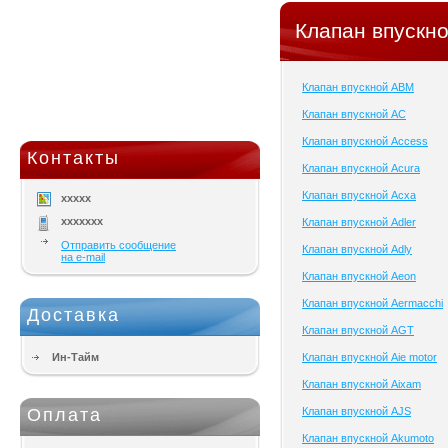
Клапан впускно
Клапан впускной ABM
Клапан впускной AC
Клапан впускной Access
Контакты
Клапан впускной Acura
Клапан впускной Acxa
xxxxx
xxxxxxx
Клапан впускной Adler
Отправить сообщение
Клапан впускной Adly
на e-mail
Клапан впускной Aeon
Клапан впускной Aermacchi
Доставка
Клапан впускной AGT
Ин-Тайм
Клапан впускной Aie motor
Клапан впускной Aixam
Оплата
Клапан впускной AJS
Клапан впускной Akumoto