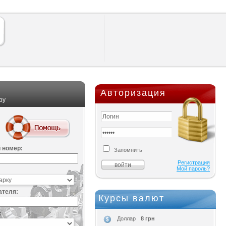
Авторизация
ру
 номер:
Запомнить
Регистрация
Мой пароль?
ателя:
Курсы валют
:
8 грн
Доллар