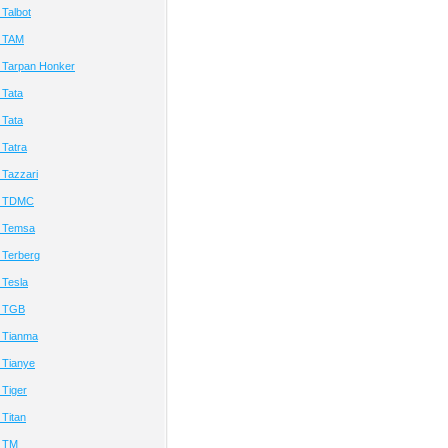
Talbot
й TAM
 Tarpan Honker
 Tata
 Tata
Tatra
Tazzari
й TDMC
й Temsa
 Terberg
 Tesla
й TGB
 Tianma
 Tianye
Tiger
Titan
й TM