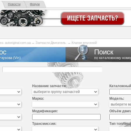
Новости
Форум
. autoriginal.com.ua
→
Запчасти Двигатель.
→
Клапан впускной
ос
Поиск
 кузова (Vin)
по каталожному номе
Название запчасти:
Каталожный
Марка:
Модель:
Модификация:
Объём двиг
Трансмиссия:
Тип топлива