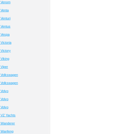
й Venom
 Venta
Venturi
 Ventus
 Vespa
Victoria
Victory
Viking
Viper
 Volkswagen
 Volkswagen
 Volvo
 Volvo
 Volvo
 VZ Yachts
 Wanderer
 Wanfeng