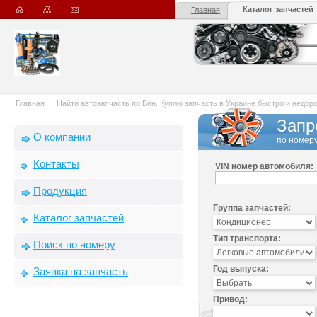
Каталог запчастей
Главная
Главная
→
Найти автозапчасть по Вин. Куплю запчасть в Украине быстро и недорого
Запр
О компании
по номеру
Контакты
VIN номер автомобиля:
Продукция
Группа запчастей:
Каталог запчастей
Тип транспорта:
Поиск по номеру
Год выпуска:
Заявка на запчасть
Привод: