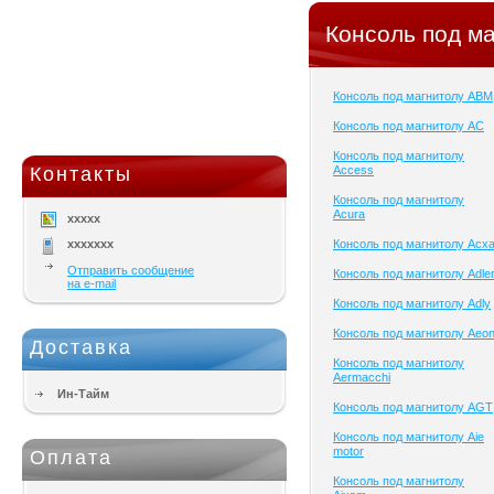
Консоль под ма
Консоль под магнитолу ABM
Консоль под магнитолу AC
Консоль под магнитолу
Контакты
Access
Консоль под магнитолу
Acura
xxxxx
xxxxxxx
Консоль под магнитолу Acx
Отправить сообщение
Консоль под магнитолу Adle
на e-mail
Консоль под магнитолу Adly
Консоль под магнитолу Aeo
Доставка
Консоль под магнитолу
Aermacchi
Ин-Тайм
Консоль под магнитолу AGT
Консоль под магнитолу Aie
motor
Оплата
Консоль под магнитолу