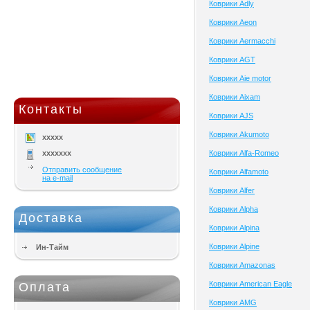
Коврики Adly
Коврики Aeon
Коврики Aermacchi
Коврики AGT
Коврики Aie motor
Коврики Aixam
Контакты
Коврики AJS
Коврики Akumoto
xxxxx
xxxxxxx
Коврики Alfa-Romeo
Отправить сообщение
Коврики Alfamoto
на e-mail
Коврики Alfer
Коврики Alpha
Доставка
Коврики Alpina
Коврики Alpine
Ин-Тайм
Коврики Amazonas
Коврики American Eagle
Оплата
Коврики AMG