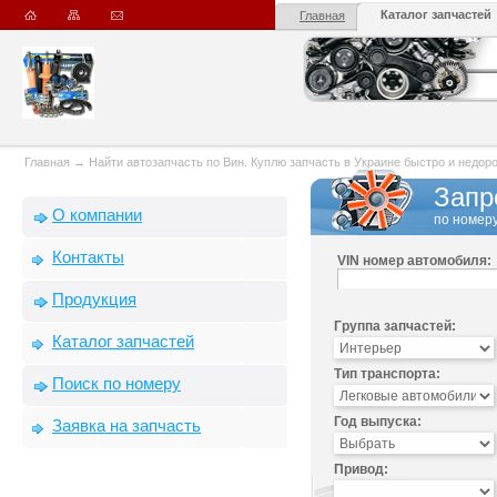
Каталог запчастей
Главная
Главная
→
Найти автозапчасть по Вин. Куплю запчасть в Украине быстро и недорого
Запр
О компании
по номеру
Контакты
VIN номер автомобиля:
Продукция
Группа запчастей:
Каталог запчастей
Тип транспорта:
Поиск по номеру
Год выпуска:
Заявка на запчасть
Привод: