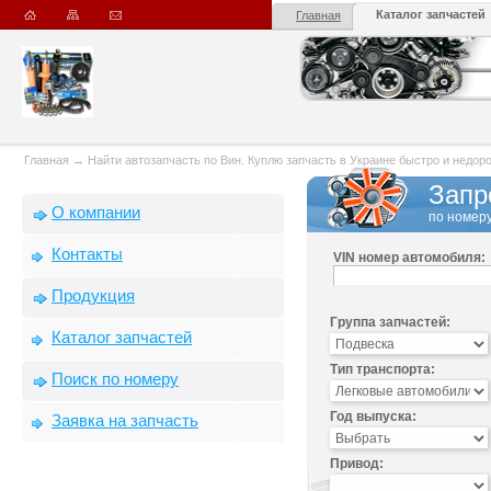
Каталог запчастей
Главная
Главная
→
Найти автозапчасть по Вин. Куплю запчасть в Украине быстро и недорого
Запр
О компании
по номеру
Контакты
VIN номер автомобиля:
Продукция
Группа запчастей:
Каталог запчастей
Тип транспорта:
Поиск по номеру
Год выпуска:
Заявка на запчасть
Привод: