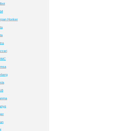
lbot
AM
rpan Honker
ta
ta
tra
zzari
TDMC
emsa
rberg
sla
GB
ianma
anye
ger
tan
M