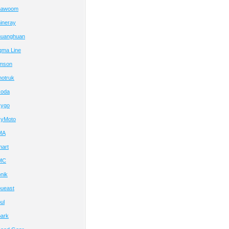
hawoom
ineray
huanghuan
gma Line
imson
notruk
koda
kygo
kyMoto
MA
art
MC
nik
ueast
ul
ark