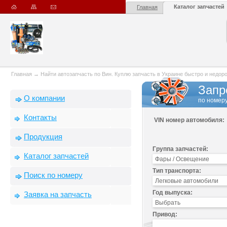
Каталог запчастей
Главная
Главная
→
Найти автозапчасть по Вин. Куплю запчасть в Украине быстро и недорого
Запр
О компании
по номеру
Контакты
VIN номер автомобиля:
Продукция
Группа запчастей:
Каталог запчастей
Тип транспорта:
Поиск по номеру
Год выпуска:
Заявка на запчасть
Привод: