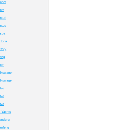
enom
nta
turi
ntus
espa
toria
ctory
king
per
lkswagen
lkswagen
lvo
lvo
lvo
 Yachts
anderer
anfeng