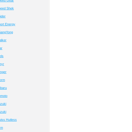
peed Gear
peed Shek
ider
ort Energy
SangYong
alker
ar
els
eyr
inger
orm
baru
umoto
zuki
zuki
iss Hutless
ym