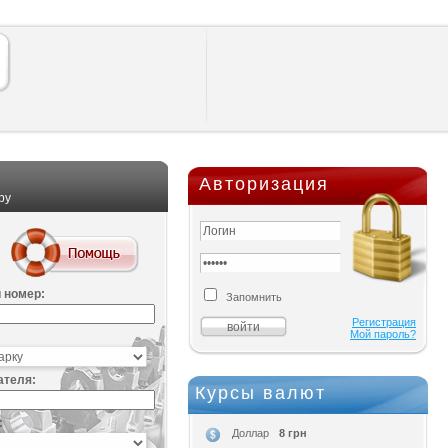
Авторизация
ру
 номер:
Запомнить
Регистрация
Мой пароль?
ателя:
Курсы валют
:
8 грн
Доллар