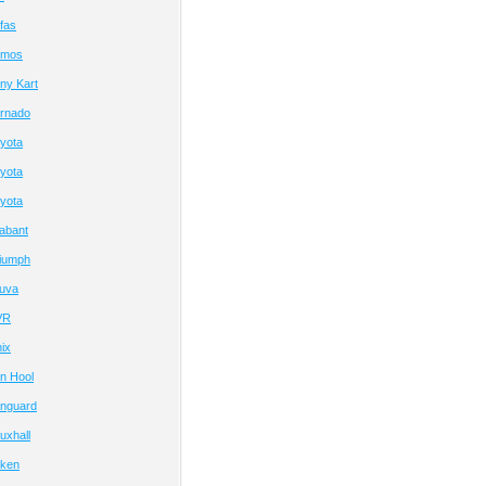
fas
omos
ny Kart
rnado
yota
yota
yota
abant
iumph
uva
VR
ix
n Hool
nguard
uxhall
eken