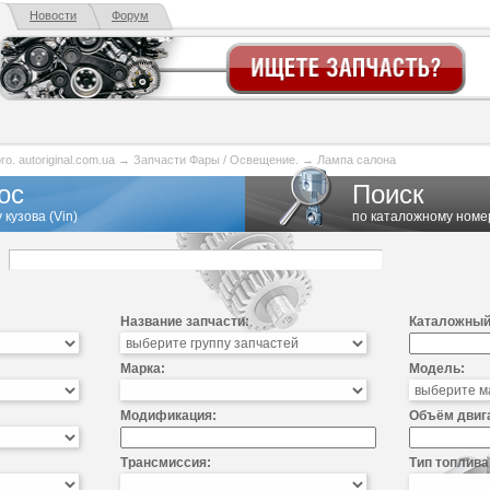
Новости
Форум
. autoriginal.com.ua
→
Запчасти Фары / Освещение.
→
Лампа салона
ос
Поиск
 кузова (Vin)
по каталожному номе
Название запчасти:
Каталожный
Марка:
Модель:
Модификация:
Объём двиг
Трансмиссия:
Тип топлива