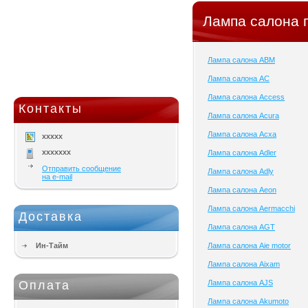
Лампа салона 
Лампа салона ABM
Лампа салона AC
Лампа салона Access
Контакты
Лампа салона Acura
Лампа салона Acxa
xxxxx
xxxxxxx
Лампа салона Adler
Отправить сообщение
Лампа салона Adly
на e-mail
Лампа салона Aeon
Лампа салона Aermacchi
Доставка
Лампа салона AGT
Ин-Тайм
Лампа салона Aie motor
Лампа салона Aixam
Оплата
Лампа салона AJS
Лампа салона Akumoto