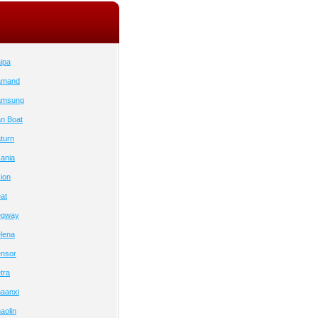
ipa
amand
amsung
n Boat
turn
ania
ion
at
egway
lena
nsor
tra
aanxi
aolin