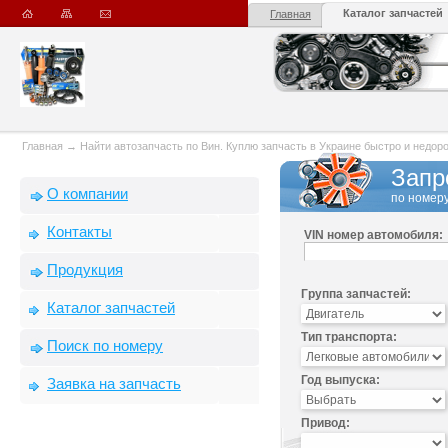
Каталог запчастей
Главная
Главная
→
Найти автозапчасть по Вин. Куплю запчасть в Украине быстро и недорого
Запр
О компании
по номеру
Контакты
VIN номер автомобиля:
Продукция
Группа запчастей:
Каталог запчастей
Тип транспорта:
Поиск по номеру
Год выпуска:
Заявка на запчасть
Привод: