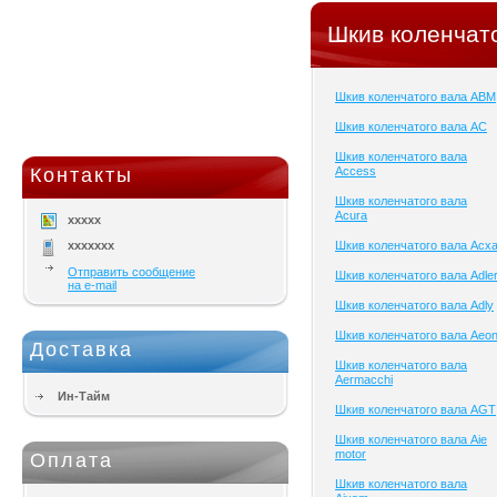
Шкив коленчато
Шкив коленчатого вала ABM
Шкив коленчатого вала AC
Шкив коленчатого вала
Контакты
Access
Шкив коленчатого вала
Acura
xxxxx
xxxxxxx
Шкив коленчатого вала Acx
Отправить сообщение
Шкив коленчатого вала Adle
на e-mail
Шкив коленчатого вала Adly
Шкив коленчатого вала Aeo
Доставка
Шкив коленчатого вала
Aermacchi
Ин-Тайм
Шкив коленчатого вала AGT
Шкив коленчатого вала Aie
motor
Оплата
Шкив коленчатого вала