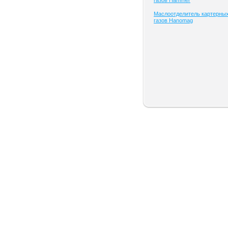
газов Hammer
Маслоотделитель картерны
газов Hanomag