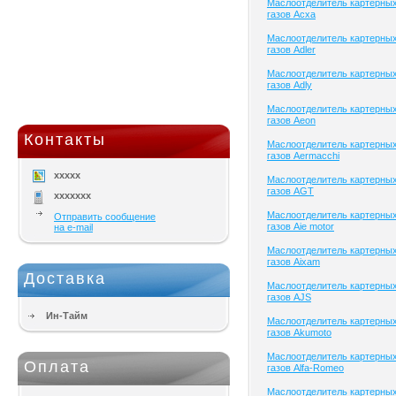
Маслоотделитель картерны
газов Acxa
Маслоотделитель картерны
газов Adler
Маслоотделитель картерны
газов Adly
Маслоотделитель картерны
газов Aeon
Контакты
Маслоотделитель картерны
газов Aermacchi
xxxxx
Маслоотделитель картерны
газов AGT
xxxxxxx
Маслоотделитель картерны
Отправить сообщение
газов Aie motor
на e-mail
Маслоотделитель картерны
газов Aixam
Доставка
Маслоотделитель картерны
газов AJS
Ин-Тайм
Маслоотделитель картерны
газов Akumoto
Маслоотделитель картерны
Оплата
газов Alfa-Romeo
Маслоотделитель картерны