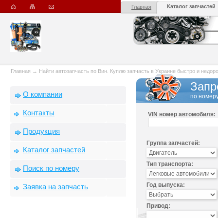
Каталог запчастей
Главная
Главная
→
Найти автозапчасть по Вин. Куплю запчасть в Украине быстро и недорого
Запр
О компании
по номеру
Контакты
VIN номер автомобиля:
Продукция
Группа запчастей:
Каталог запчастей
Тип транспорта:
Поиск по номеру
Год выпуска:
Заявка на запчасть
Привод: