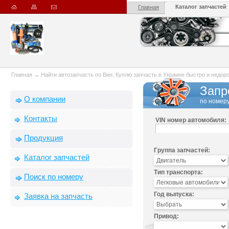
Каталог запчастей
Главная
Главная
→
Найти автозапчасть по Вин. Куплю запчасть в Украине быстро и недорого
Запр
О компании
по номеру
Контакты
VIN номер автомобиля:
Продукция
Группа запчастей:
Каталог запчастей
Тип транспорта:
Поиск по номеру
Год выпуска:
Заявка на запчасть
Привод: