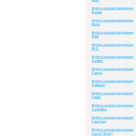
Buell
Муфта газораспределения
Bugatti
Муфта газораспределения
Buick
Муфта газораспределения
BWK
Муфта газораспределения
BYD
Муфта газораспределения
Cadillac
Муфта газораспределения
Cagiva
Муфта газораспределения
Callaway
Муфта газораспределения
CAMC
Муфта газораспределения
Carbodies
Муфта газораспределения
Caterham
Муфта газораспределения
Cezet (Чезет)