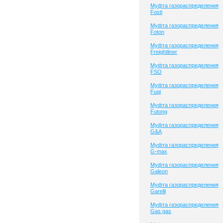
Муфта газораспределения
Fosti
Муфта газораспределения
Foton
Муфта газораспределения
Freightliner
Муфта газораспределения
FSO
Муфта газораспределения
Fuqi
Муфта газораспределения
Futong
Муфта газораспределения
G&A
Муфта газораспределения
G-max
Муфта газораспределения
Galeon
Муфта газораспределения
Garelli
Муфта газораспределения
Gas gas