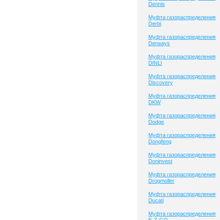
Dennis
Муфта газораспределения
Derbi
Муфта газораспределения
Derways
Муфта газораспределения
DINLI
Муфта газораспределения
Discovery
Муфта газораспределения
DKW
Муфта газораспределения
Dodge
Муфта газораспределения
Dongfeng
Муфта газораспределения
Doninvest
Муфта газораспределения
Drogmoller
Муфта газораспределения
Ducati
Муфта газораспределения