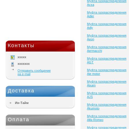
Муфта газораспределения
Acxa
Муфта газораспределения
Adler
Муфта газораспределения
Adly
Муфта газораспределения
Aeon
Контакты
Муфта газораспределения
Aermacchi
xxxxx
Муфта газораспределения
AGT
xxxxxxx
Муфта газораспределения
Отправить сообщение
Aie motor
на e-mail
Муфта газораспределения
Aixam
Доставка
Муфта газораспределения
AJS
Ин-Тайм
Муфта газораспределения
Akumoto
Муфта газораспределения
Оплата
Alfa-Romeo
Муфта газораспределения