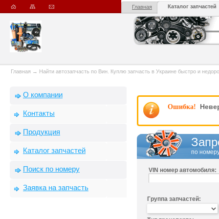
Каталог запчастей
Главная
Главная
→
Найти автозапчасть по Вин. Куплю запчасть в Украине быстро и недорого
О компании
Невер
Ошибка!
Контакты
Продукция
Запр
Каталог запчастей
по номеру
Поиск по номеру
VIN номер автомобиля:
Заявка на запчасть
Группа запчастей: