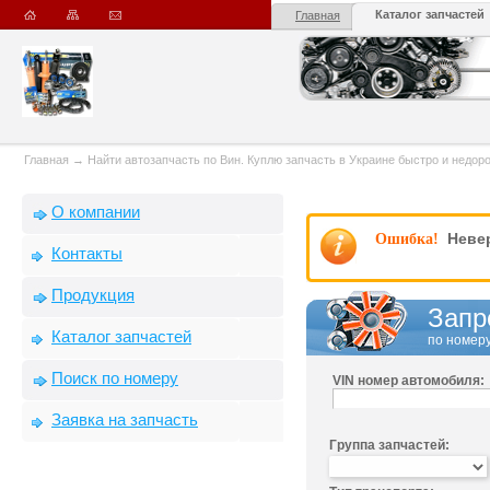
Каталог запчастей
Главная
Главная
→
Найти автозапчасть по Вин. Куплю запчасть в Украине быстро и недорого
О компании
Невер
Ошибка!
Контакты
Продукция
Запр
Каталог запчастей
по номеру
Поиск по номеру
VIN номер автомобиля:
Заявка на запчасть
Группа запчастей: