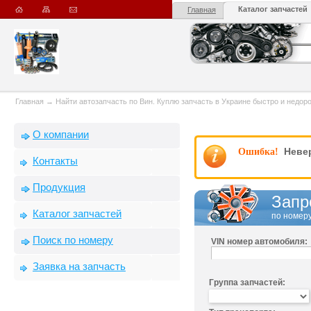
Каталог запчастей
Главная
Главная
→
Найти автозапчасть по Вин. Куплю запчасть в Украине быстро и недорого
О компании
Невер
Ошибка!
Контакты
Продукция
Запр
Каталог запчастей
по номеру
Поиск по номеру
VIN номер автомобиля:
Заявка на запчасть
Группа запчастей: