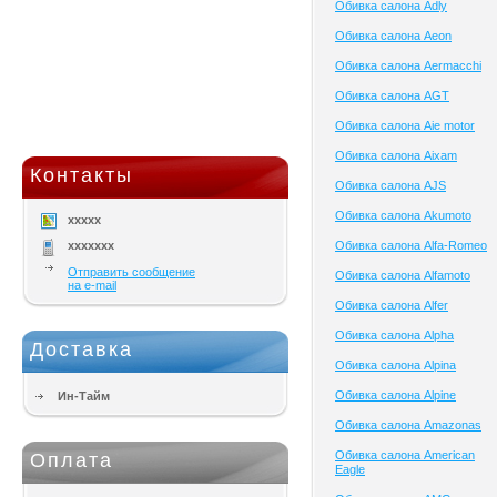
Обивка салона Adly
Обивка салона Aeon
Обивка салона Aermacchi
Обивка салона AGT
Обивка салона Aie motor
Обивка салона Aixam
Контакты
Обивка салона AJS
Обивка салона Akumoto
xxxxx
xxxxxxx
Обивка салона Alfa-Romeo
Отправить сообщение
Обивка салона Alfamoto
на e-mail
Обивка салона Alfer
Обивка салона Alpha
Доставка
Обивка салона Alpina
Обивка салона Alpine
Ин-Тайм
Обивка салона Amazonas
Обивка салона American
Оплата
Eagle