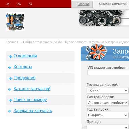
Каталог запчастей
Главная
Главная
→
Найти автозапчасть по Вин. Куплю запчасть в Украине быстро и недорого
Запр
О компании
по номеру
Контакты
VIN номер автомобиля:
Продукция
Группа запчастей:
Каталог запчастей
Тип транспорта:
Поиск по номеру
Год выпуска:
Заявка на запчасть
Привод: