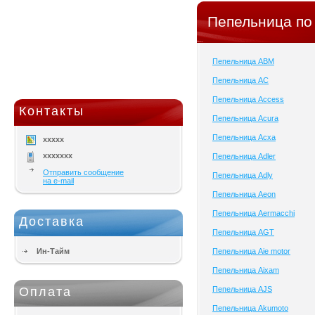
Пепельница по
Пепельница ABM
Пепельница AC
Пепельница Access
Контакты
Пепельница Acura
Пепельница Acxa
xxxxx
xxxxxxx
Пепельница Adler
Отправить сообщение
Пепельница Adly
на e-mail
Пепельница Aeon
Пепельница Aermacchi
Доставка
Пепельница AGT
Ин-Тайм
Пепельница Aie motor
Пепельница Aixam
Оплата
Пепельница AJS
Пепельница Akumoto