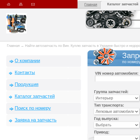
Каталог запчастей
Главная
Главная
→
Найти автозапчасть по Вин. Куплю запчасть в Украине быстро и недорого
Запр
О компании
по номеру
Контакты
VIN номер автомобиля:
Продукция
Группа запчастей:
Каталог запчастей
Тип транспорта:
Поиск по номеру
Год выпуска:
Заявка на запчасть
Привод: