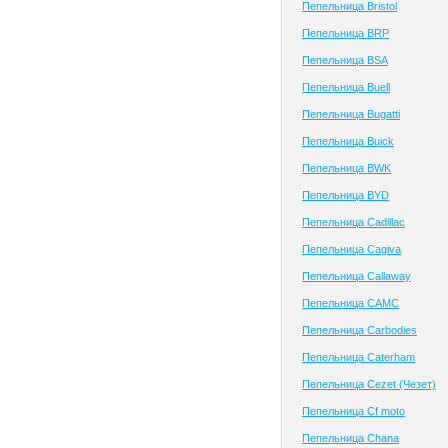
Пепельница Bristol
Пепельница BRP
Пепельница BSA
Пепельница Buell
Пепельница Bugatti
Пепельница Buick
Пепельница BWK
Пепельница BYD
Пепельница Cadillac
Пепельница Cagiva
Пепельница Callaway
Пепельница CAMC
Пепельница Carbodies
Пепельница Caterham
Пепельница Cezet (Чезет)
Пепельница Cf moto
Пепельница Chana