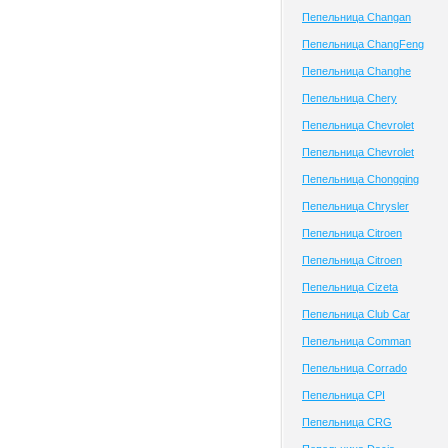
Пепельница Changan
Пепельница ChangFeng
Пепельница Changhe
Пепельница Chery
Пепельница Chevrolet
Пепельница Chevrolet
Пепельница Chongqing
Пепельница Chrysler
Пепельница Citroen
Пепельница Citroen
Пепельница Cizeta
Пепельница Club Сar
Пепельница Comman
Пепельница Corrado
Пепельница CPI
Пепельница CRG