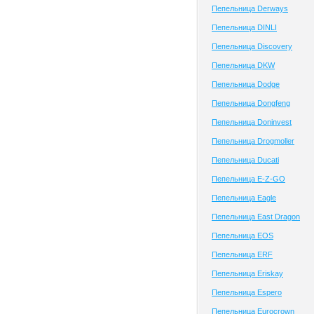
Пепельница Derways
Пепельница DINLI
Пепельница Discovery
Пепельница DKW
Пепельница Dodge
Пепельница Dongfeng
Пепельница Doninvest
Пепельница Drogmoller
Пепельница Ducati
Пепельница E-Z-GO
Пепельница Eagle
Пепельница East Dragon
Пепельница EOS
Пепельница ERF
Пепельница Eriskay
Пепельница Espero
Пепельница Eurocrown