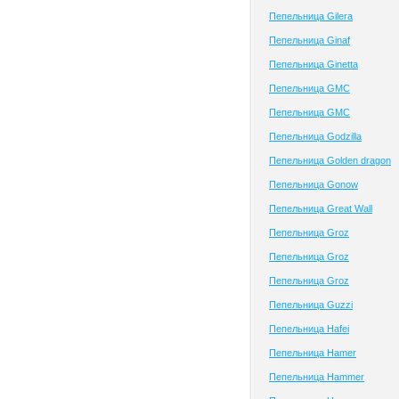
Пепельница Gilera
Пепельница Ginaf
Пепельница Ginetta
Пепельница GMC
Пепельница GMC
Пепельница Godzilla
Пепельница Golden dragon
Пепельница Gonow
Пепельница Great Wall
Пепельница Groz
Пепельница Groz
Пепельница Groz
Пепельница Guzzi
Пепельница Hafei
Пепельница Hamer
Пепельница Hammer