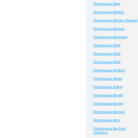
Пепельница Bajaj
Пепельница Baotian
Пепельница Barkas (Баркас
Пепельница Bashan
Пепельница Baumann
Пепельница BAW
Пепельница BAW
Пепельница BAW
Пепельница Bedford
Пепельница Beifan
Пепельница Beijing
Пепельница Benelli
Пепельница Bentley
Пепельница Bertone
Пепельница Beta
Пепельница Big Bear
Choppers