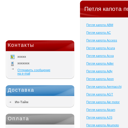
Петля капота п
Петля капота ABM
Петля капота AC
Петля капота Access
Контакты
Петля капота Acura
Петля капота Acxa
xxxxx
xxxxxxx
Петля капота Adler
Отправить сообщение
Петля капота Adly
на e-mail
Петля капота Aeon
Петля капота Aermacchi
Доставка
Петля капота AGT
Ин-Тайм
Петля капота Aie motor
Петля капота Aixam
Оплата
Петля капота AJS
Петля капота Akumoto