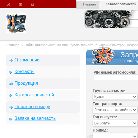
Каталог запчастей
Главная
Главная
→
Найти автозапчасть по Вин. Куплю запчасть в Украине быстро и недорого
Запр
О компании
по номеру
Контакты
VIN номер автомобиля:
Продукция
Группа запчастей:
Каталог запчастей
Тип транспорта:
Поиск по номеру
Год выпуска:
Заявка на запчасть
Привод: