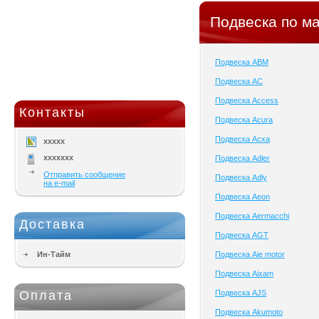
Подвеска по м
Подвеска ABM
Подвеска AC
Подвеска Access
Контакты
Подвеска Acura
Подвеска Acxa
xxxxx
xxxxxxx
Подвеска Adler
Отправить сообщение
Подвеска Adly
на e-mail
Подвеска Aeon
Подвеска Aermacchi
Доставка
Подвеска AGT
Ин-Тайм
Подвеска Aie motor
Подвеска Aixam
Оплата
Подвеска AJS
Подвеска Akumoto