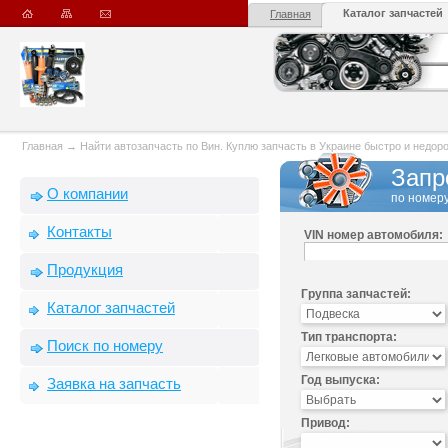
Каталог запчастей
Главная
Главная
→
Найти автозапчасть по Вин. Куплю запчасть в Украине быстро и недорого
Запр
О компании
по номеру
Контакты
VIN номер автомобиля:
Продукция
Группа запчастей:
Каталог запчастей
Тип транспорта:
Поиск по номеру
Год выпуска:
Заявка на запчасть
Привод: