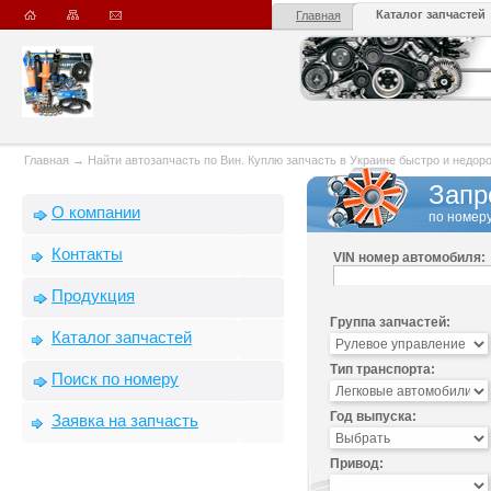
Каталог запчастей
Главная
Главная
→
Найти автозапчасть по Вин. Куплю запчасть в Украине быстро и недорого
Запр
О компании
по номеру
Контакты
VIN номер автомобиля:
Продукция
Группа запчастей:
Каталог запчастей
Тип транспорта:
Поиск по номеру
Год выпуска:
Заявка на запчасть
Привод: