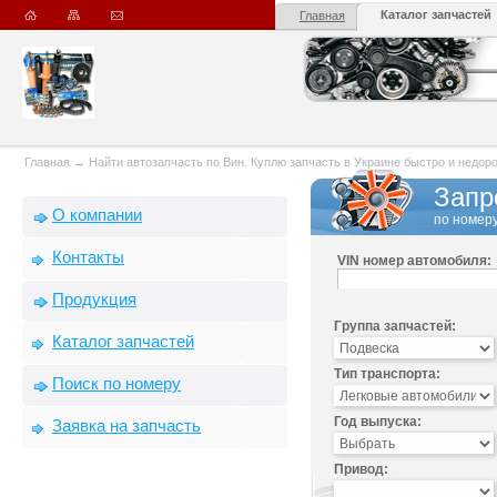
Каталог запчастей
Главная
Главная
→
Найти автозапчасть по Вин. Куплю запчасть в Украине быстро и недорого
Запр
О компании
по номеру
Контакты
VIN номер автомобиля:
Продукция
Группа запчастей:
Каталог запчастей
Тип транспорта:
Поиск по номеру
Год выпуска:
Заявка на запчасть
Привод: