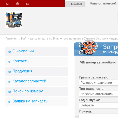
Каталог запчастей
Главная
Главная
→
Найти автозапчасть по Вин. Куплю запчасть в Украине быстро и недорого
Запр
О компании
по номеру
Контакты
VIN номер автомобиля:
Продукция
Группа запчастей:
Каталог запчастей
Тип транспорта:
Поиск по номеру
Год выпуска:
Заявка на запчасть
Привод: