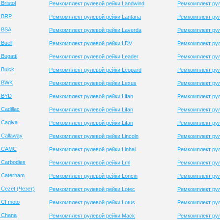
ristol
Ремкомплект рулевой рейки Landwind
Ремкомплект ру
и BRP
Ремкомплект рулевой рейки Lantana
Ремкомплект рул
 BSA
Ремкомплект рулевой рейки Laverda
Ремкомплект рул
Buell
Ремкомплект рулевой рейки LDV
Ремкомплект рул
Bugatti
Ремкомплект рулевой рейки Leader
Ремкомплект рул
 Buick
Ремкомплект рулевой рейки Leopard
Ремкомплект руле
и BWK
Ремкомплект рулевой рейки Lexus
Ремкомплект рул
и BYD
Ремкомплект рулевой рейки Lifan
Ремкомплект рул
Cadillac
Ремкомплект рулевой рейки Lifan
Ремкомплект рул
 Cagiva
Ремкомплект рулевой рейки Lifan
Ремкомплект рул
 Callaway
Ремкомплект рулевой рейки Lincoln
Ремкомплект рул
и CAMC
Ремкомплект рулевой рейки Linhai
Ремкомплект рул
 Carbodies
Ремкомплект рулевой рейки Lml
Ремкомплект рул
 Caterham
Ремкомплект рулевой рейки Loncin
Ремкомплект рул
Cezet (Чезет)
Ремкомплект рулевой рейки Lotec
Ремкомплект рул
 Cf moto
Ремкомплект рулевой рейки Lotus
Ремкомплект рул
 Chana
Ремкомплект рулевой рейки Mack
Ремкомплект рул