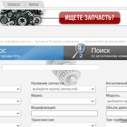
Новости
Форум
. autoriginal.com.ua
→
Запчасти Рулевое управление.
→
Ремкомплект рулевой рейки
ос
Поиск
 кузова (Vin)
по каталожному номе
Название запчасти:
Каталожный
Марка:
Модель:
Модификация:
Объём двиг
Трансмиссия:
Тип топлива