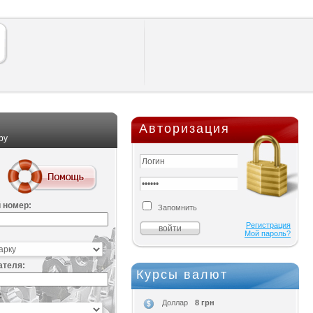
Авторизация
ру
 номер:
Запомнить
Регистрация
Мой пароль?
ателя:
Курсы валют
:
8 грн
Доллар