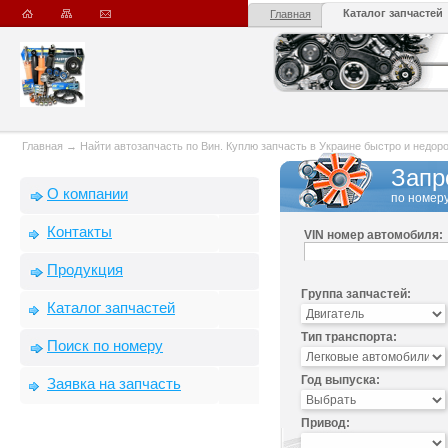
Каталог запчастей
Главная
Главная
→
Найти автозапчасть по Вин. Куплю запчасть в Украине быстро и недорого
Запр
О компании
по номеру
Контакты
VIN номер автомобиля:
Продукция
Группа запчастей:
Каталог запчастей
Тип транспорта:
Поиск по номеру
Год выпуска:
Заявка на запчасть
Привод: