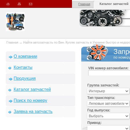
Каталог запчастей
Главная
Главная
→
Найти автозапчасть по Вин. Куплю запчасть в Украине быстро и недорого
Запр
О компании
по номеру
Контакты
VIN номер автомобиля:
Продукция
Группа запчастей:
Каталог запчастей
Тип транспорта:
Поиск по номеру
Год выпуска:
Заявка на запчасть
Привод: