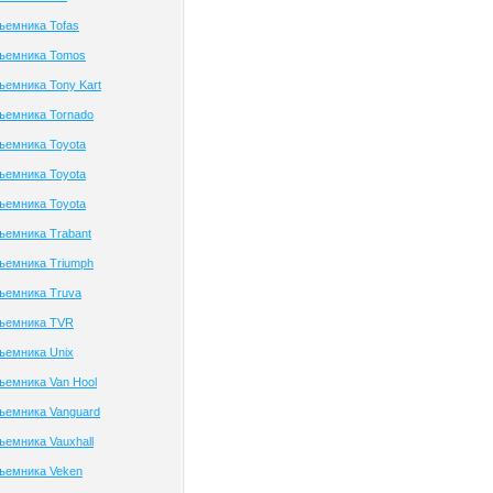
ъемника Tofas
дъемника Tomos
ъемника Tony Kart
ъемника Tornado
ъемника Toyota
ъемника Toyota
ъемника Toyota
ъемника Trabant
ъемника Triumph
ъемника Truva
дъемника TVR
ъемника Unix
ъемника Van Hool
ъемника Vanguard
ъемника Vauxhall
ъемника Veken