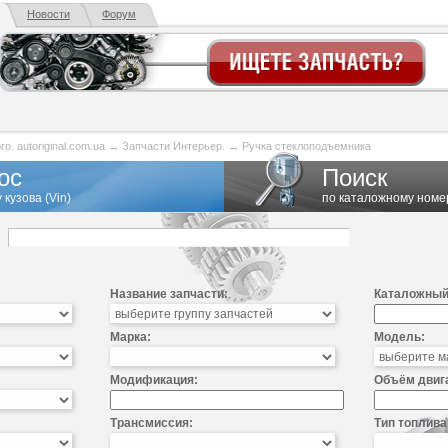
Новости
Форум
. autoriginal.com.ua
→
Запчасти Интерьер.
→
Ручка стеклоподъемника
ос
Поиск
 кузова (Vin)
по каталожному номе
Название запчасти:
Каталожный
Марка:
Модель:
Модификация:
Объём двиг
Трансмиссия:
Тип топлива