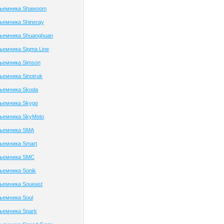
дъемника Shawoom
ъемника Shineray
дъемника Shuanghuan
ъемника Sigma Line
ъемника Simson
ъемника Sinotruk
дъемника Skoda
дъемника Skygo
дъемника SkyMoto
дъемника SMA
ъемника Smart
дъемника SMC
ъемника Sonik
ъемника Soueast
ъемника Soul
ъемника Spark