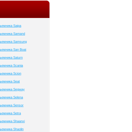
ъемника Saipa
дъемника Samand
дъемника Samsung
ъемника San Boat
ъемника Saturn
ъемника Scania
ъемника Scion
ъемника Seat
дъемника Segway
ъемника Selena
ъемника Sensor
ъемника Setra
ъемника Shaanxi
ъемника Shaolin