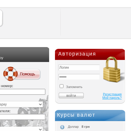
Авторизация
ру
 номер:
Запомнить
Регистрация
Мой пароль?
ателя:
Курсы валют
:
8 грн
Доллар