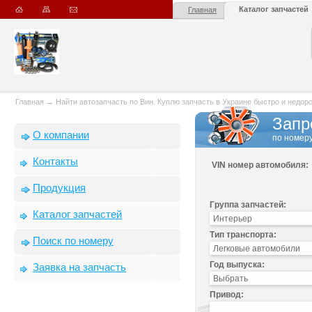
Каталог запчастей
Главная
Главная
→
Найти автозапчасть по Вин. Куплю запчасть в Украине быстро и недорого
Запр
О компании
по номеру
Контакты
VIN номер автомобиля:
Продукция
Группа запчастей:
Каталог запчастей
Тип транспорта:
Поиск по номеру
Год выпуска:
Заявка на запчасть
Привод: