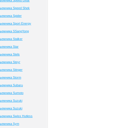
ъемника Speed Gear
ъемника Speed Shek
ъемника Spider
ъемника Sport Energy
дъемника SSangYong
ъемника Stalker
ъемника Star
ъемника Stels
ъемника Steyr
ъемника Stinger
ъемника Storm
ъемника Subaru
дъемника Sumoto
ъемника Suzuki
ъемника Suzuki
ъемника Swiss Hutless
дъемника Sym