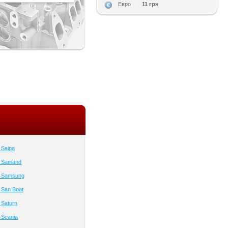
11 грн
Евро
 Saipa
а Samand
а Samsung
 San Boat
 Saturn
 Scania