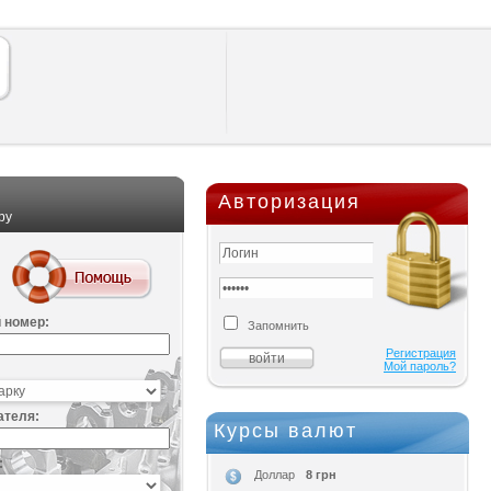
Авторизация
ру
 номер:
Запомнить
Регистрация
Мой пароль?
ателя:
Курсы валют
:
8 грн
Доллар