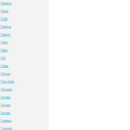
 Terberg
 Tesla
а TGB
 Tianma
 Tianye
Tiger
Titan
а TM
 Tofas
а Tomos
 Tony Kart
 Tornado
 Toyota
 Toyota
 Toyota
 Trabant
 Triumph