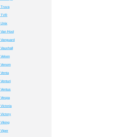
 Truva
а TVR
 Unix
 Van Hool
 Vanguard
Vauxhall
 Veken
а Venom
 Venta
Venturi
 Ventus
 Vespa
Victoria
Victory
Viking
Viper