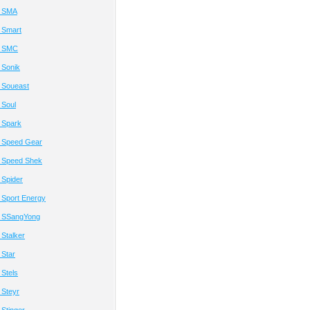
а SMA
 Smart
а SMC
 Sonik
 Soueast
 Soul
 Spark
 Speed Gear
 Speed Shek
 Spider
 Sport Energy
 SSangYong
Stalker
 Star
Stels
 Steyr