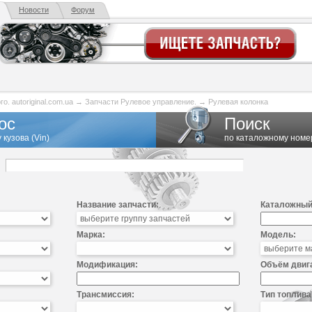
Новости
Форум
. autoriginal.com.ua
→
Запчасти Рулевое управление.
→
Рулевая колонка
ос
Поиск
 кузова (Vin)
по каталожному номе
Название запчасти:
Каталожный
Марка:
Модель:
Модификация:
Объём двиг
Трансмиссия:
Тип топлива