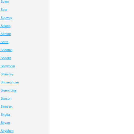
 Scion
 Seat
а Segway
 Selena
 Sensor
 Setra
 Shaanxi
Shaolin
а Shawoom
 Shineray
 Shuanghuan
 Sigma Line
 Simson
Sinotruk
 Skoda
 Skygo
 SkyMoto