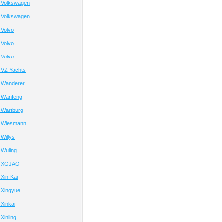
 Volkswagen
 Volkswagen
 Volvo
 Volvo
 Volvo
 VZ Yachts
 Wanderer
 Wanfeng
 Wartburg
а Wiesmann
Willys
 Wuling
а XGJAO
Xin-Kai
 Xingyue
Xinkai
Xinling