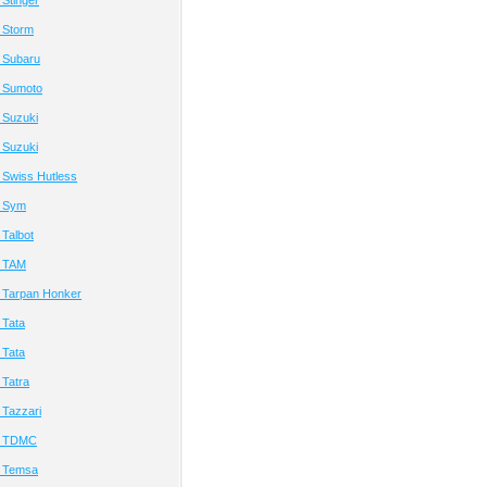
Stinger
 Storm
 Subaru
 Sumoto
 Suzuki
 Suzuki
 Swiss Hutless
а Sym
Talbot
а TAM
 Tarpan Honker
 Tata
 Tata
Tatra
Tazzari
а TDMC
а Temsa