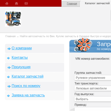
Каталог запчастей
Главная
Главная
→
Найти автозапчасть по Вин. Куплю запчасть в Украине быстро и недорого
Запр
О компании
по номеру
Контакты
VIN номер автомобиля:
Продукция
Группа запчастей:
Каталог запчастей
Тип транспорта:
Поиск по номеру
Год выпуска:
Заявка на запчасть
Привод: