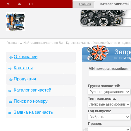
Каталог запчастей
Главная
Главная
→
Найти автозапчасть по Вин. Куплю запчасть в Украине быстро и недорого
Запр
О компании
по номеру
Контакты
VIN номер автомобиля:
Продукция
Группа запчастей:
Каталог запчастей
Тип транспорта:
Поиск по номеру
Год выпуска:
Заявка на запчасть
Привод: