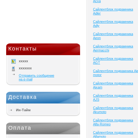
Acxa
Сайлентблок подрамника
Adler
Сайлентблок подрамника
Adly
Сайлентблок подрамника
Aeon
Сайлентблок подрамника
Контакты
Aermacchi
Сайлентблок подрамника
xxxxx
AGT
xxxxxxx
Сайлентблок подрамника Ai
motor
Отправить сообщение
на e-mail
Сайлентблок подрамника
Aixam
Сайлентблок подрамника
Доставка
AJS
Сайлентблок подрамника
Ин-Тайм
Akumoto
Сайлентблок подрамника
Alfa-Romeo
Оплата
Сайлентблок подрамника
Alfamoto