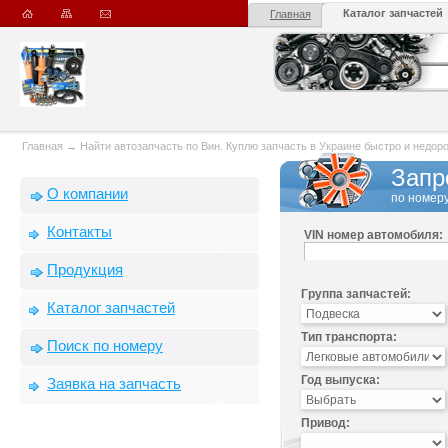
Каталог запчастей
Главная
Главная
→
Найти автозапчасть по Вин. Куплю запчасть в Украине быстро и недорого
Запр
О компании
по номеру
Контакты
VIN номер автомобиля:
Продукция
Группа запчастей:
Каталог запчастей
Тип транспорта:
Поиск по номеру
Год выпуска:
Заявка на запчасть
Привод: