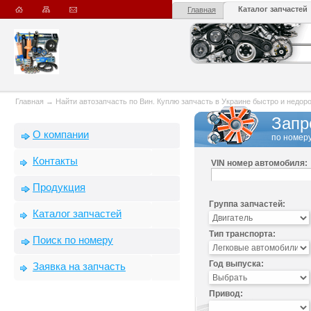
Каталог запчастей
Главная
Главная
→
Найти автозапчасть по Вин. Куплю запчасть в Украине быстро и недорого
Запр
О компании
по номеру
Контакты
VIN номер автомобиля:
Продукция
Группа запчастей:
Каталог запчастей
Тип транспорта:
Поиск по номеру
Год выпуска:
Заявка на запчасть
Привод: