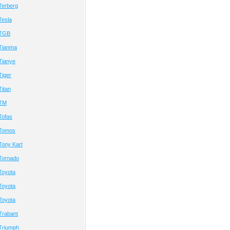
Terberg
Tesla
 TGB
Tianma
Tianye
Tiger
itan
 TM
Tofas
 Tomos
Tony Kart
Tornado
Toyota
Toyota
Toyota
Trabant
Triumph