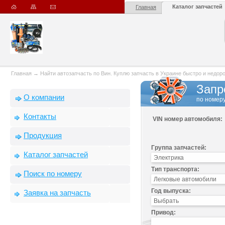
Каталог запчастей
Главная
Главная
→
Найти автозапчасть по Вин. Куплю запчасть в Украине быстро и недорого
Запр
О компании
по номеру
Контакты
VIN номер автомобиля:
Продукция
Группа запчастей:
Каталог запчастей
Тип транспорта:
Поиск по номеру
Год выпуска:
Заявка на запчасть
Привод: