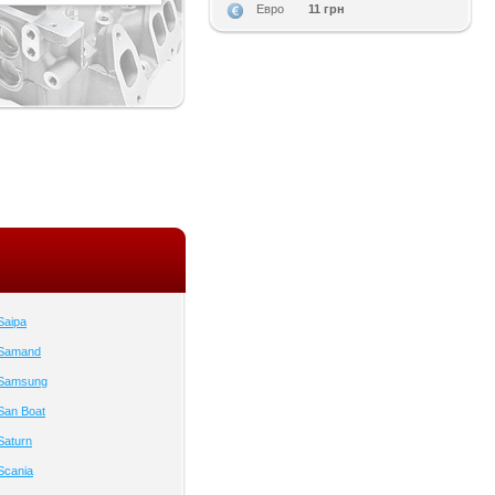
11 грн
Евро
Saipa
 Samand
 Samsung
San Boat
Saturn
Scania