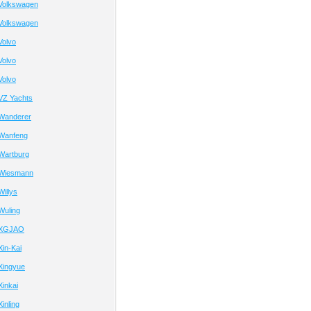
Volkswagen
Volkswagen
Volvo
Volvo
Volvo
VZ Yachts
Wanderer
Wanfeng
Wartburg
 Wiesmann
illys
Wuling
 XGJAO
in-Kai
Xingyue
inkai
inling