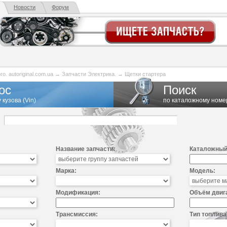
Новости
Форум
. autoriginal.com.ua
→
Запчасти Электрика.
→
Щетки стартера
ос
Поиск
 кузова (Vin)
по каталожному номе
Название запчасти:
Каталожный
Марка:
Модель:
Модификация:
Объём двиг
Трансмиссия:
Тип топлива