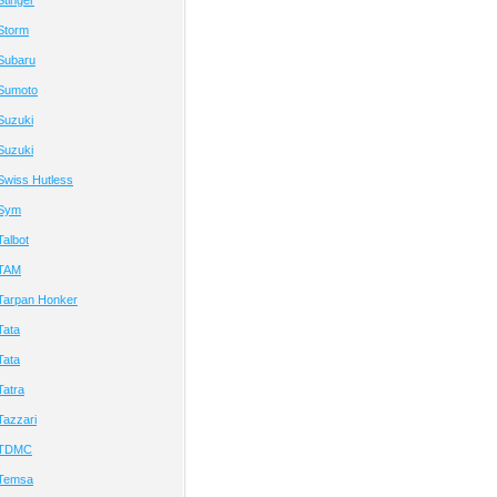
tinger
Storm
Subaru
Sumoto
Suzuki
Suzuki
Swiss Hutless
 Sym
albot
 TAM
Tarpan Honker
Tata
Tata
Tatra
Tazzari
 TDMC
 Temsa