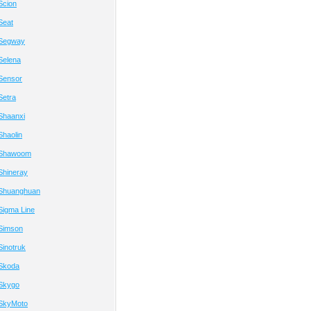
Scion
Seat
 Segway
Selena
Sensor
Setra
Shaanxi
haolin
 Shawoom
Shineray
Shuanghuan
Sigma Line
Simson
inotruk
Skoda
Skygo
SkyMoto