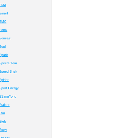
 SMA
Smart
 SMC
Sonik
Soueast
Soul
Spark
Speed Gear
Speed Shek
Spider
Sport Energy
 SSangYong
talker
Star
tels
Steyr