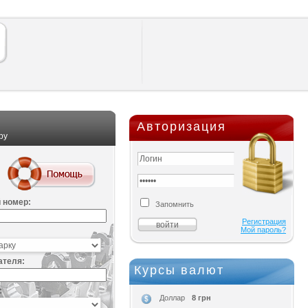
Авторизация
ру
 номер:
Запомнить
Регистрация
Мой пароль?
ателя:
Курсы валют
:
8 грн
Доллар