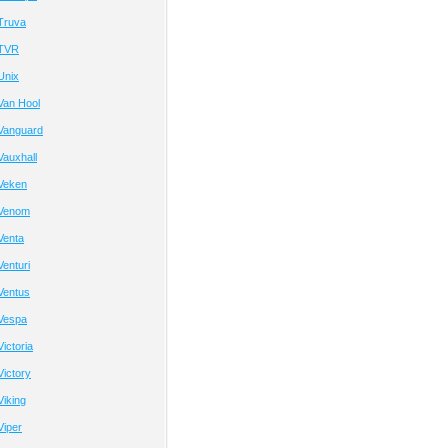
Truva
 TVR
Unix
Van Hool
Vanguard
auxhall
Veken
 Venom
Venta
enturi
Ventus
Vespa
ictoria
ictory
iking
Viper