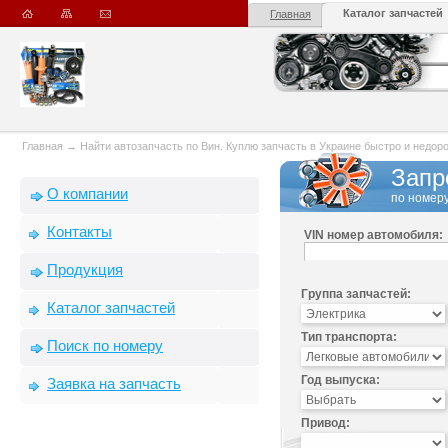
Каталог запчастей
Главная
Главная
→
Найти автозапчасть по Вин. Куплю запчасть в Украине быстро и недорого
Запр
О компании
по номеру
Контакты
VIN номер автомобиля:
Продукция
Группа запчастей:
Каталог запчастей
Тип транспорта:
Поиск по номеру
Год выпуска:
Заявка на запчасть
Привод: