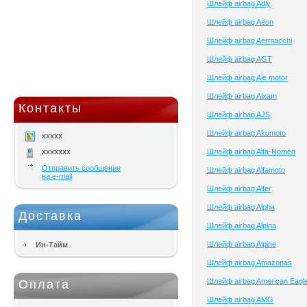
Шлейф airbag Adly
Шлейф airbag Aeon
Шлейф airbag Aermacchi
Шлейф airbag AGT
Шлейф airbag Aie motor
Шлейф airbag Aixam
Контакты
Шлейф airbag AJS
Шлейф airbag Akumoto
xxxxx
xxxxxxx
Шлейф airbag Alfa-Romeo
Отправить сообщение
Шлейф airbag Alfamoto
на e-mail
Шлейф airbag Alfer
Шлейф airbag Alpha
Доставка
Шлейф airbag Alpina
Шлейф airbag Alpine
Ин-Тайм
Шлейф airbag Amazonas
Шлейф airbag American Eagl
Оплата
Шлейф airbag AMG