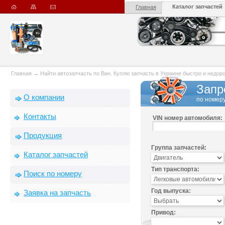
Каталог запчастей
Главная
Главная
→
Найти автозапчасть по Вин. Куплю запчасть в Украине быстро и недорого
Запр
О компании
по номеру
Контакты
VIN номер автомобиля:
Продукция
Группа запчастей:
Каталог запчастей
Тип транспорта:
Поиск по номеру
Год выпуска:
Заявка на запчасть
Привод: