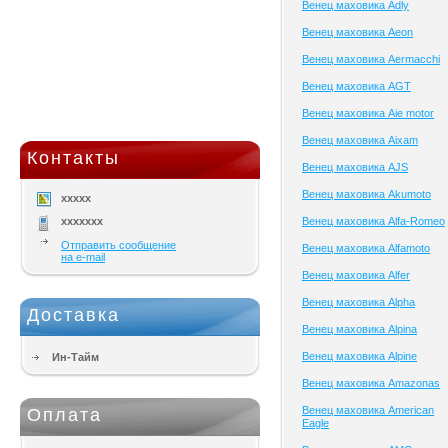
Венец маховика Adly
Венец маховика Aeon
Венец маховика Aermacchi
Венец маховика AGT
Венец маховика Aie motor
Венец маховика Aixam
Контакты
Венец маховика AJS
Венец маховика Akumoto
xxxxx
xxxxxxx
Венец маховика Alfa-Romeo
Отправить сообщение
Венец маховика Alfamoto
на e-mail
Венец маховика Alfer
Венец маховика Alpha
Доставка
Венец маховика Alpina
Венец маховика Alpine
Ин-Тайм
Венец маховика Amazonas
Венец маховика American
Оплата
Eagle