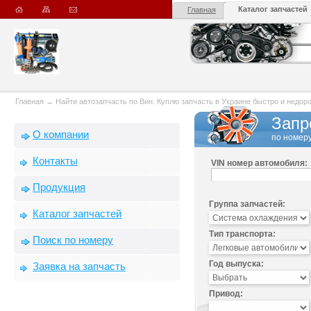
Каталог запчастей
Главная
Главная
→
Найти автозапчасть по Вин. Куплю запчасть в Украине быстро и недорого
Запр
О компании
по номеру
Контакты
VIN номер автомобиля:
Продукция
Группа запчастей:
Каталог запчастей
Тип транспорта:
Поиск по номеру
Год выпуска:
Заявка на запчасть
Привод: