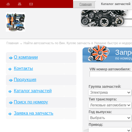
Каталог запчастей
Главная
Главная
→
Найти автозапчасть по Вин. Куплю запчасть в Украине быстро и недорого
Запр
О компании
по номеру
Контакты
VIN номер автомобиля:
Продукция
Группа запчастей:
Каталог запчастей
Тип транспорта:
Поиск по номеру
Год выпуска:
Заявка на запчасть
Привод: