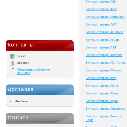
Втулка стартера Adly
Втулка стартера Aeon
Втулка стартера Aermacchi
Втулка стартера AGT
Втулка стартера Aie motor
Втулка стартера Aixam
Контакты
Втулка стартера AJS
Втулка стартера Akumoto
xxxxx
xxxxxxx
Втулка стартера Alfa-Romeo
Отправить сообщение
Втулка стартера Alfamoto
на e-mail
Втулка стартера Alfer
Втулка стартера Alpha
Доставка
Втулка стартера Alpina
Втулка стартера Alpine
Ин-Тайм
Втулка стартера Amazonas
Втулка стартера American
Оплата
Eagle