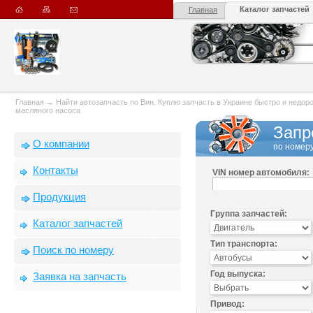
Каталог запчастей
Главная
Главная
→
Найти автозапчасть по Вин. Куплю запчасть в Украине быстро и недорого
масляного насоса
Запр
О компании
по номеру
Контакты
VIN номер автомобиля:
Продукция
Группа запчастей:
Каталог запчастей
Тип транспорта:
Поиск по номеру
Год выпуска:
Заявка на запчасть
Привод: