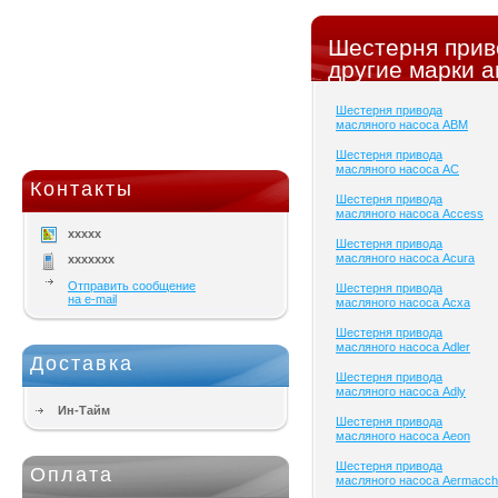
Шестерня прив
другие марки а
Шестерня привода
масляного насоса ABM
Шестерня привода
масляного насоса AC
Контакты
Шестерня привода
масляного насоса Access
xxxxx
Шестерня привода
масляного насоса Acura
xxxxxxx
Отправить сообщение
Шестерня привода
на e-mail
масляного насоса Acxa
Шестерня привода
масляного насоса Adler
Доставка
Шестерня привода
масляного насоса Adly
Ин-Тайм
Шестерня привода
масляного насоса Aeon
Шестерня привода
Оплата
масляного насоса Aermacch