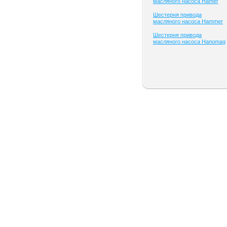
масляного насоса Hamer
Шестерня привода
масляного насоса Hammer
Шестерня привода
масляного насоса Hanomag