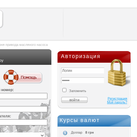
ня привода масляного насоса
Авторизация
ру
 номер:
Запомнить
Регистрация
Мой пароль?
ателя:
Курсы валют
:
8 грн
Доллар