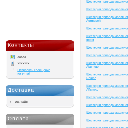
Шестерня привода масляног
Шестерня привода масляног
Шестерня привода масляног
Aermacchi
Шестерня привода масляно
Шестерня привода масляног
motor
Контакты
Шестерня привода масляног
Шестерня привода масляног
xxxxx
Шестерня привода масляног
xxxxxxx
Akumoto
Отправить сообщение
на e-mail
Шестерня привода масляного
Romeo
Шестерня привода масляног
Доставка
Alfamoto
Шестерня привода масляного
Ин-Тайм
Шестерня привода масляног
Шестерня привода масляного
Оплата
Шестерня привода масляного