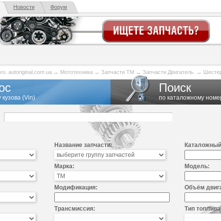
Новости
Форум
. autoriginal.com.ua
→
Мототехника
→
Запчасти TM
→
Запчасти Двигатель.
→
Шестер
ос
Поиск
 кузова (Vin)
по каталожному номе
Название запчасти:
Каталожный
Марка:
Модель:
Модификация:
Объём двиг
Трансмиссия:
Тип топлива