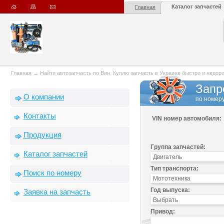
Каталог запчастей
Главная
Главная
→
Найти автозапчасть по Вин. Куплю запчасть в Украине быстро и недорого
Запр
О компании
по номеру
Контакты
VIN номер автомобиля:
Продукция
Группа запчастей:
Каталог запчастей
Тип транспорта:
Поиск по номеру
Год выпуска:
Заявка на запчасть
Привод: