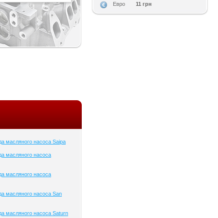
11 грн
Евро
а масляного насоса Saipa
да масляного насоса
да масляного насоса
а масляного насоса San
а масляного насоса Saturn