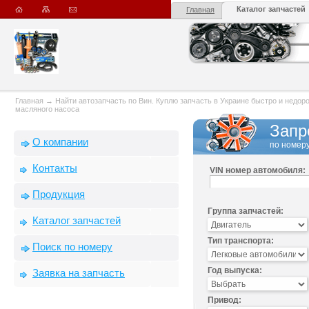
Каталог запчастей
Главная
Главная
→
Найти автозапчасть по Вин. Куплю запчасть в Украине быстро и недорого
масляного насоса
Запр
О компании
по номеру
Контакты
VIN номер автомобиля:
Продукция
Группа запчастей:
Каталог запчастей
Тип транспорта:
Поиск по номеру
Год выпуска:
Заявка на запчасть
Привод: