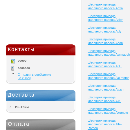
Шестерня привода
масляного насоса Acxa
Шестерня привода
масляного насоса Adler
Шестерня привода
масляного насоса Adly
Шестерня привода
масляного насоса Aeon
Контакты
Шестерня привода
масляного насоса Aermacch
xxxxx
Шестерня привода
масляного насоса AGT
xxxxxxx
Шестерня привода
Отправить сообщение
масляного насоса Aie motor
на e-mail
Шестерня привода
масляного насоса Aixam
Доставка
Шестерня привода
масляного насоса AJS
Ин-Тайм
Шестерня привода
масляного насоса Akumoto
Шестерня привода
Оплата
масляного насоса Alfa-
Romeo